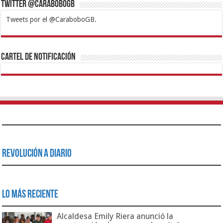
Twitter @CaraboboGB
Tweets por el @CaraboboGB.
1xbet
https://mvbcasino.com/
Betturkey
Betist
Kralbet
Supertotobet
Tipobet
Matadorbet
Mariobet
Cartel de Notificación
Revolución a Diario
Lo Más Reciente
Alcaldesa Emily Riera anunció la