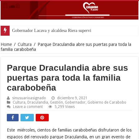
Gobernador Lacava y alcaldesa Riera supervisaron avances de reconstrucción 
Home
/
Cultura
/
Parque Draculandia abre sus puertas para toda la
familia carabobeña
Parque Draculandia abre sus
puertas para toda la familia
carabobeña
sinusuarioasignado
diciembre 9, 2021
Cultura
,
Draculandia
,
Gestión
,
Gobernador
,
Gobierno de Carabobo
Leave a comment
5,299 Views
Este miércoles, cientos de familias carabobeñas disfrutaron de los
espacios del renovado parque Draculandia, en un gran evento de