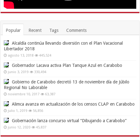
Popular
Recent
Tags
Comments
Alcaldía continúa llevando diversión con el Plan Vacacional
Libertador 2018
agosto 13, 2018
445,524
Gobernador Lacava activa Plan Tanque Azul en Carabobo
junio 3, 2019
330,494
Gobierno de Carabobo decretó 13 de noviembre día de Júbilo
Regional No Laborable
noviembre 10, 2017
63,387
Alimca avanza en actualización de los censos CLAP en Carabobo
julio 1, 2019
56,856
Gobernación lanza concurso virtual “Dibujando a Carabobo”
junio 12, 2020
45,837