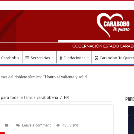
e Carabobo
Secretarías
Fundaciones
Carabobo Te Quier
es del doblete sísmico: “Honro al valiente y solidario pueblo vene
para toda la familia carabobeña
/
H3
Par
Leave a comment
406 Views