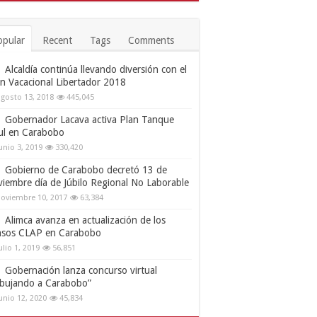
opular
Recent
Tags
Comments
Alcaldía continúa llevando diversión con el
an Vacacional Libertador 2018
gosto 13, 2018
445,045
Gobernador Lacava activa Plan Tanque
ul en Carabobo
unio 3, 2019
330,420
Gobierno de Carabobo decretó 13 de
viembre día de Júbilo Regional No Laborable
oviembre 10, 2017
63,384
Alimca avanza en actualización de los
nsos CLAP en Carabobo
ulio 1, 2019
56,851
Gobernación lanza concurso virtual
ibujando a Carabobo”
unio 12, 2020
45,834