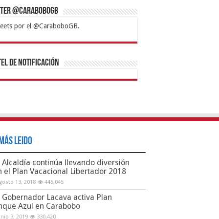
tter @CaraboboGB
eets por el @CaraboboGB.
bet
tps://mvbcasino.com/
Betturkey
Betist
Kralbet
Supertotobet
Tipobet
Matadorbet
Mariobet
Bahis
el de Notificación
Más Leido
Alcaldía continúa llevando diversión
n el Plan Vacacional Libertador 2018
gosto 13, 2018
445,045
Gobernador Lacava activa Plan
nque Azul en Carabobo
unio 3, 2019
330,420