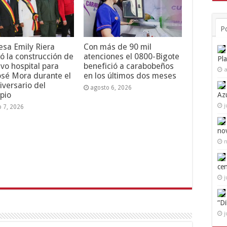
P
esa Emily Riera
Con más de 90 mil
ó la construcción de
atenciones el 0800-Bigote
Pl
vo hospital para
benefició a carabobeños
a
osé Mora durante el
en los últimos dos meses
iversario del
agosto 6, 2026
pio
Az
j
o 7, 2026
no
n
ce
j
“D
j