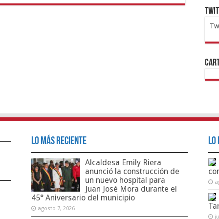
Twi
Tw
1x
ht
Cart
Lo Más Reciente
Lo 
Alcaldesa Emily Riera
anunció la construcción de
co
un nuevo hospital para
a
Juan José Mora durante el
45° Aniversario del municipio
Ta
agosto 7, 2026
j