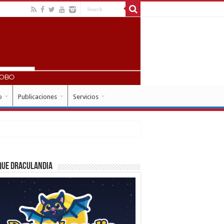
o
Publicaciones
Servicios
que Draculandia