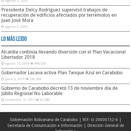
agosto 5, 2026
Presidenta Delcy Rodríguez supervisó trabajos de
recuperación de edificios afectados por terremotos en
Juan José Mora
agosto 5, 2026
Lo Más Leido
Alcaldía continúa llevando diversión con el Plan Vacacional
Libertador 2018
agosto 13, 2018
444,529
Gobernador Lacava activa Plan Tanque Azul en Carabobo
junio 3, 2019
330,364
Gobierno de Carabobo decretó 13 de noviembre día de
Júbilo Regional No Laborable
noviembre 10, 2017
63,380
Gobernación Bolivariana de Carabobo | RIF: G-20000152-6 |
Secretaría de Comunicación e Información | Dirección General de