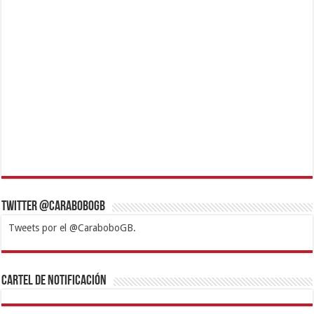
Twitter @CaraboboGB
Tweets por el @CaraboboGB.
1xbet
https://mvbcasino.com/
Betturkey
Betist
Kralbet
Supertotobet
Tipobet
Matadorbet
Mariobet
Cartel de Notificación