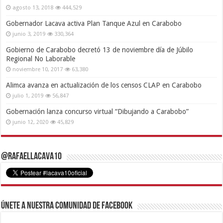
agosto 13, 2018
444,529
Gobernador Lacava activa Plan Tanque Azul en Carabobo
junio 3, 2019
330,364
Gobierno de Carabobo decretó 13 de noviembre día de Júbilo
Regional No Laborable
noviembre 10, 2017
63,380
Alimca avanza en actualización de los censos CLAP en Carabobo
julio 1, 2019
56,847
Gobernación lanza concurso virtual “Dibujando a Carabobo”
junio 12, 2020
45,829
@RafaelLacava10
Únete a nuestra comunidad de Facebook