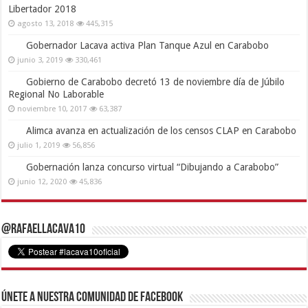
Libertador 2018
agosto 13, 2018
445,315
Gobernador Lacava activa Plan Tanque Azul en Carabobo
junio 3, 2019
330,461
Gobierno de Carabobo decretó 13 de noviembre día de Júbilo
Regional No Laborable
noviembre 10, 2017
63,387
Alimca avanza en actualización de los censos CLAP en Carabobo
julio 1, 2019
56,856
Gobernación lanza concurso virtual “Dibujando a Carabobo”
junio 12, 2020
45,836
@RafaelLacava10
Únete a nuestra comunidad de Facebook