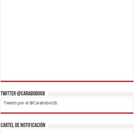
Twitter @CaraboboGB
Tweets por el @CaraboboGB.
1xbet
https://mvbcasino.com/
Betturkey
Betist
Kralbet
Supertotobet
Tipobet
Matadorbet
Mariobet
Cartel de Notificación