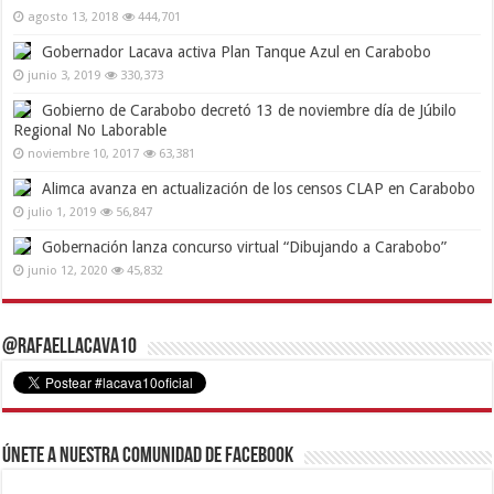
agosto 13, 2018
444,701
Gobernador Lacava activa Plan Tanque Azul en Carabobo
junio 3, 2019
330,373
Gobierno de Carabobo decretó 13 de noviembre día de Júbilo
Regional No Laborable
noviembre 10, 2017
63,381
Alimca avanza en actualización de los censos CLAP en Carabobo
julio 1, 2019
56,847
Gobernación lanza concurso virtual “Dibujando a Carabobo”
junio 12, 2020
45,832
@RafaelLacava10
Únete a nuestra comunidad de Facebook