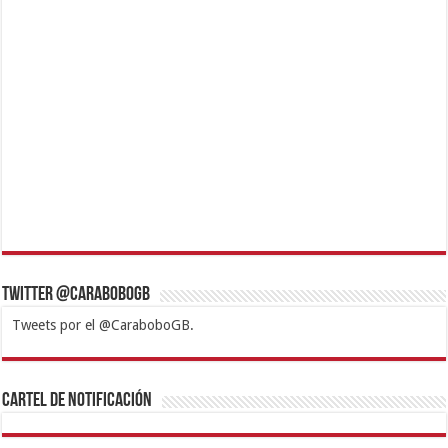
Twitter @CaraboboGB
Tweets por el @CaraboboGB.
1xbet
https://mvbcasino.com/
Betturkey
Betist
Kralbet
Supertotobet
Tipobet
Matadorbet
Mariobet
Cartel de Notificación