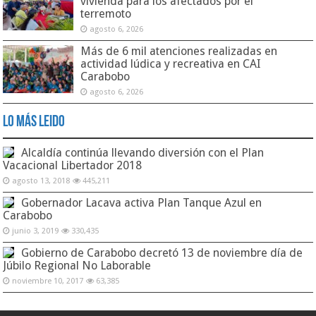
vivienda para los afectados por el
terremoto
agosto 6, 2026
Más de 6 mil atenciones realizadas en
actividad lúdica y recreativa en CAI
Carabobo
agosto 6, 2026
Lo Más Leido
Alcaldía continúa llevando diversión con el Plan
Vacacional Libertador 2018
agosto 13, 2018
445,211
Gobernador Lacava activa Plan Tanque Azul en
Carabobo
junio 3, 2019
330,435
Gobierno de Carabobo decretó 13 de noviembre día de
Júbilo Regional No Laborable
noviembre 10, 2017
63,385