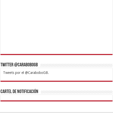
Twitter @CaraboboGB
Tweets por el @CaraboboGB.
1xbet
https://mvbcasino.com/
Betturkey
Betist
Kralbet
Supertotobet
Tipobet
Matadorbet
Mariobet
Cartel de Notificación