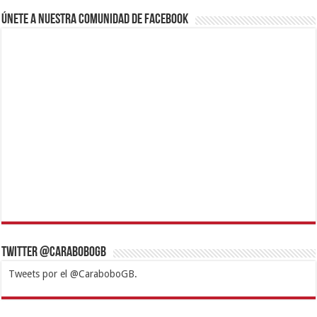
Únete a nuestra comunidad de Facebook
Twitter @CaraboboGB
Tweets por el @CaraboboGB.
1xbet
https://mvbcasino.com/
Betturkey
Betist
Kralbet
Supertotobet
Tipobet
Matadorbet
Mariobet