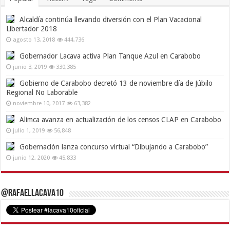
Alcaldía continúa llevando diversión con el Plan Vacacional
Libertador 2018
agosto 13, 2018
444,736
Gobernador Lacava activa Plan Tanque Azul en Carabobo
junio 3, 2019
330,385
Gobierno de Carabobo decretó 13 de noviembre día de Júbilo
Regional No Laborable
noviembre 10, 2017
63,382
Alimca avanza en actualización de los censos CLAP en Carabobo
julio 1, 2019
56,848
Gobernación lanza concurso virtual “Dibujando a Carabobo”
junio 12, 2020
45,833
@RafaelLacava10