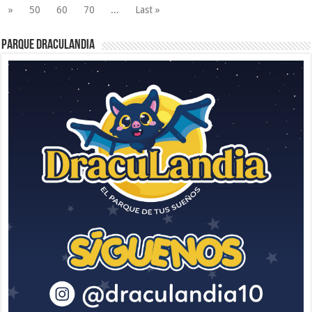
»
50
60
70
...
Last »
Parque Draculandia