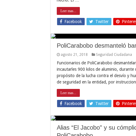
Leer mas...
Facebook
Twitter
Pintere
PoliCarabobo desmanteló ban
agosto 21, 2018
Seguridad Ciudadana
Funcionarios de PoliCarabobo desmantelaro
incautarles 900 kilos de aluminio, durante
propósito de la lucha contra el desvío y h
de seguridad en la entidad, por instruccio
Leer mas...
Facebook
Twitter
Pintere
Alias “El Jacobo” y su cómpli
PoliCarabobo