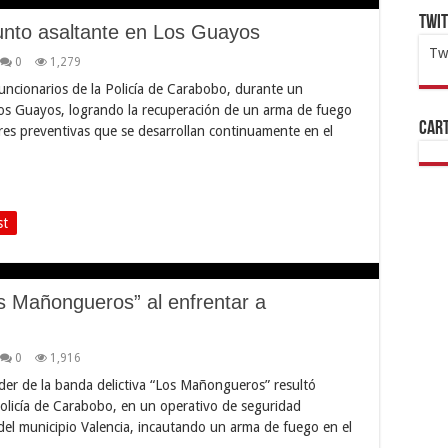
Twi
unto asaltante en Los Guayos
Tw
0
1,279
1x
ht
uncionarios de la Policía de Carabobo, durante un
Los Guayos, logrando la recuperación de un arma de fuego
Cart
ores preventivas que se desarrollan continuamente en el
st
os Mañongueros” al enfrentar a
0
1,916
líder de la banda delictiva “Los Mañongueros” resultó
Policía de Carabobo, en un operativo de seguridad
 del municipio Valencia, incautando un arma de fuego en el