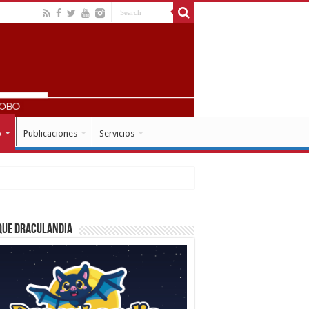
o
Publicaciones
Servicios
que Draculandia