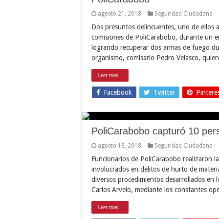
agosto 21, 2018
Seguridad Ciudadana
Dos presuntos delincuentes, uno de ellos a
comisiones de PoliCarabobo, durante un en
logrando recuperar dos armas de fuego dura
organismo, comisario Pedro Velasco, quie
Leer mas...
Facebook
Twitter
Pintere
PoliCarabobo capturó 10 pers
agosto 18, 2018
Seguridad Ciudadana
Funcionarios de PoliCarabobo realizaron l
involucrados en delitos de hurto de materia
diversos procedimientos desarrollados en l
Carlos Arvelo, mediante los constantes op
Leer mas...