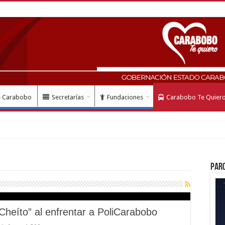
e Carabobo
Secretarías
Fundaciones
Carabobo Te Quier
Par
 Cheíto” al enfrentar a PoliCarabobo