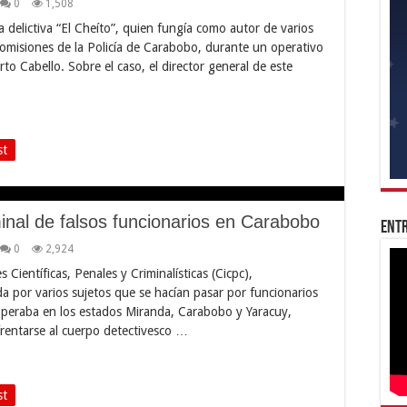
0
1,508
 delictiva “El Cheíto”, quien fungía como autor de varios
 comisiones de la Policía de Carabobo, durante un operativo
to Cabello. Sobre el caso, el director general de este
st
nal de falsos funcionarios en Carabobo
Entr
0
2,924
Científicas, Penales y Criminalísticas (Cicpc),
a por varios sujetos que se hacían pasar por funcionarios
 operaba en los estados Miranda, Carabobo y Yaracuy,
nfrentarse al cuerpo detectivesco …
st