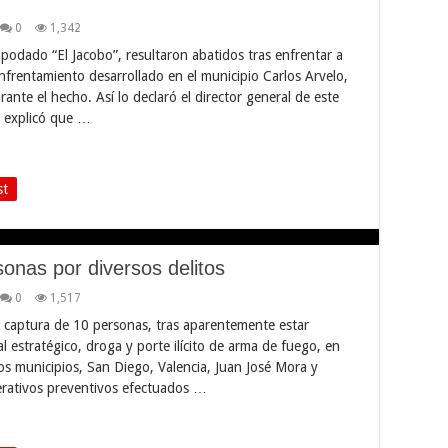
0
1,342
podado “El Jacobo”, resultaron abatidos tras enfrentar a
frentamiento desarrollado en el municipio Carlos Arvelo,
nte el hecho. Así lo declaró el director general de este
n explicó que …
st
onas por diversos delitos
0
1,517
a captura de 10 personas, tras aparentemente estar
l estratégico, droga y porte ilícito de arma de fuego, en
os municipios, San Diego, Valencia, Juan José Mora y
erativos preventivos efectuados …