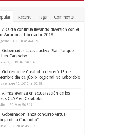
opular
Recent
Tags
Comments
Alcaldía continúa llevando diversión con el
an Vacacional Libertador 2018
gosto 13, 2018
444,892
Gobernador Lacava activa Plan Tanque
ul en Carabobo
unio 3, 2019
330,406
Gobierno de Carabobo decretó 13 de
viembre día de Júbilo Regional No Laborable
oviembre 10, 2017
63,384
Alimca avanza en actualización de los
nsos CLAP en Carabobo
ulio 1, 2019
56,849
Gobernación lanza concurso virtual
ibujando a Carabobo”
unio 12, 2020
45,833