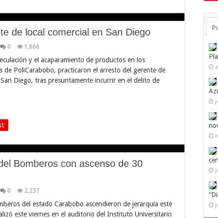
P
te de local comercial en San Diego
0
1,666
Pl
eculación y el acaparamiento de productos en los
a
os de PoliCarabobo, practicaron el arresto del gerente de
 San Diego, tras presuntamente incurrir en el delito de
Az
j
st
no
n
ce
del Bomberos con ascenso de 30
j
0
2,237
“D
mberos del estado Carabobo ascendieron de jerarquía este
j
izó este viernes en el auditorio del Instituto Universitario