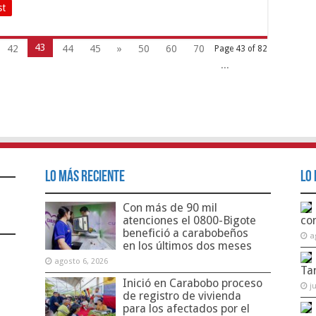
st
43
42
44
45
»
50
60
70
Page 43 of 82
...
Lo Más Reciente
Lo 
Con más de 90 mil
atenciones el 0800-Bigote
co
benefició a carabobeños
a
en los últimos dos meses
agosto 6, 2026
Ta
Inició en Carabobo proceso
j
de registro de vivienda
para los afectados por el