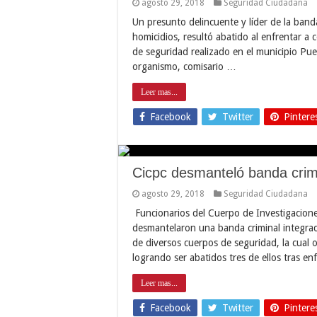
agosto 29, 2018
Seguridad Ciudadana
Un presunto delincuente y líder de la banda
homicidios, resultó abatido al enfrentar a
de seguridad realizado en el municipio Puer
organismo, comisario …
Leer mas...
Facebook
Twitter
Pintere
Cicpc desmanteló banda crimi
agosto 29, 2018
Seguridad Ciudadana
Funcionarios del Cuerpo de Investigaciones 
desmantelaron una banda criminal integrad
de diversos cuerpos de seguridad, la cual
logrando ser abatidos tres de ellos tras e
Leer mas...
Facebook
Twitter
Pintere