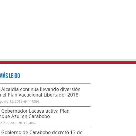
Más Leido
Alcaldía continúa llevando diversión
n el Plan Vacacional Libertador 2018
gosto 13, 2018
444,892
Gobernador Lacava activa Plan
nque Azul en Carabobo
unio 3, 2019
330,406
Gobierno de Carabobo decretó 13 de