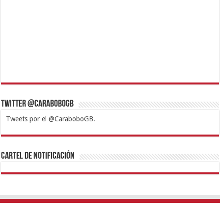
Twitter @CaraboboGB
Tweets por el @CaraboboGB.
1xbet
https://mvbcasino.com/
Betturkey
Betist
Kralbet
Supertotobet
Tipobet
Matadorbet
Mariobet
Cartel de Notificación