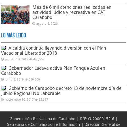
Más de 6 mil atenciones realizadas en
actividad lúdica y recreativa en CAI
Carabobo
agosto 6, 2026
Lo Más Leido
Alcaldía continúa llevando diversión con el Plan
Vacacional Libertador 2018
agosto 13, 2018
445,552
Gobernador Lacava activa Plan Tanque Azul en
Carabobo
junio 3, 2019
330,500
Gobierno de Carabobo decretó 13 de noviembre día de
Júbilo Regional No Laborable
noviembre 10, 2017
63,387
Gobernación Bolivariana de Carabobo | RIF: G-20000152-6 |
Secretaría de Comunicación e Información | Dirección General de