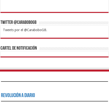
Twitter @CaraboboGB
Tweets por el @CaraboboGB.
1xbet
https://mvbcasino.com/
Betturkey
Betist
Kralbet
Supertotobet
Tipobet
Matadorbet
Mariobet
Cartel de Notificación
Revolución a Diario