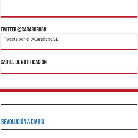
Twitter @CaraboboGB
Tweets por el @CaraboboGB.
1xbet
https://mvbcasino.com/
Betturkey
Betist
Kralbet
Supertotobet
Tipobet
Matadorbet
Mariobet
Cartel de Notificación
Revolución a Diario