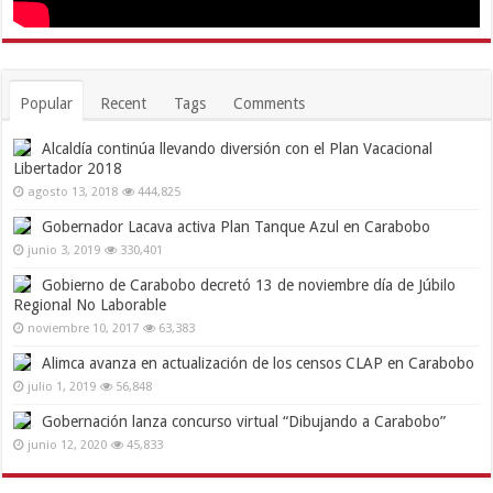
Popular
Recent
Tags
Comments
Alcaldía continúa llevando diversión con el Plan Vacacional
Libertador 2018
agosto 13, 2018
444,825
Gobernador Lacava activa Plan Tanque Azul en Carabobo
junio 3, 2019
330,401
Gobierno de Carabobo decretó 13 de noviembre día de Júbilo
Regional No Laborable
noviembre 10, 2017
63,383
Alimca avanza en actualización de los censos CLAP en Carabobo
julio 1, 2019
56,848
Gobernación lanza concurso virtual “Dibujando a Carabobo”
junio 12, 2020
45,833