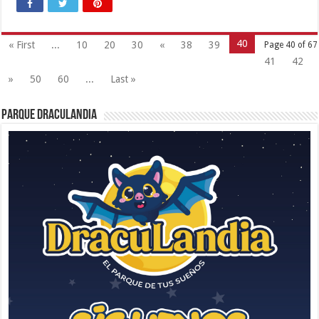
40
« First
...
10
20
30
«
38
39
Page 40 of 67
41
42
»
50
60
...
Last »
Parque Draculandia