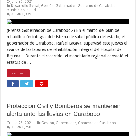
julio 30, 2021
Desarrollo Social
,
Gestión
,
Gobernador
,
Gobierno de Carabobo
,
Municipios
,
Salud
0
1,379
(Prensa Gobernación de Carabobo.-) En el marco del plan de
rehabilitación integral del sistema de salud pública del estado, el
gobernador de Carabobo, Rafael Lacava, supervisó este jueves el
avance de las labores de rehabilitación integral del Hospital de
Bejuma. Durante el recorrido, el mandatario regional constató el
estatus de …
Leer mas...
Protección Civil y Bomberos se mantienen
alerta ante las lluvias en Carabobo
julio 28, 2021
Gestión
,
Gobernador
,
Gobierno de Carabobo
0
1,258