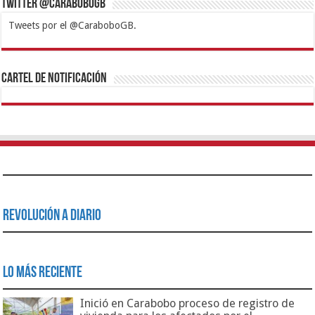
Twitter @CaraboboGB
Tweets por el @CaraboboGB.
1xbet
https://mvbcasino.com/
Betturkey
Betist
Kralbet
Supertotobet
Tipobet
Matadorbet
Mariobet
Cartel de Notificación
Revolución a Diario
Lo Más Reciente
Inició en Carabobo proceso de registro de