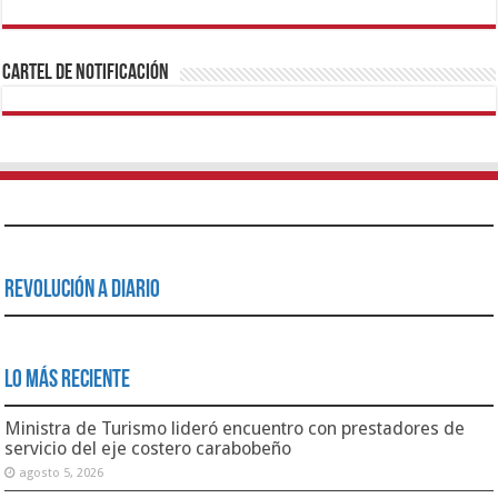
1xbet
https://mvbcasino.com/
Betturkey
Betist
Kralbet
Supertotobet
Tipobet
Matadorbet
Mariobet
Cartel de Notificación
Revolución a Diario
Lo Más Reciente
Ministra de Turismo lideró encuentro con prestadores de
servicio del eje costero carabobeño
agosto 5, 2026