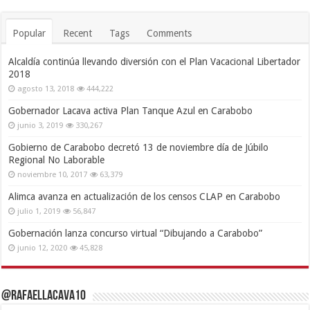
Popular
Recent
Tags
Comments
Alcaldía continúa llevando diversión con el Plan Vacacional Libertador
2018
agosto 13, 2018
444,222
Gobernador Lacava activa Plan Tanque Azul en Carabobo
junio 3, 2019
330,267
Gobierno de Carabobo decretó 13 de noviembre día de Júbilo
Regional No Laborable
noviembre 10, 2017
63,379
Alimca avanza en actualización de los censos CLAP en Carabobo
julio 1, 2019
56,847
Gobernación lanza concurso virtual “Dibujando a Carabobo”
junio 12, 2020
45,828
@RafaelLacava10