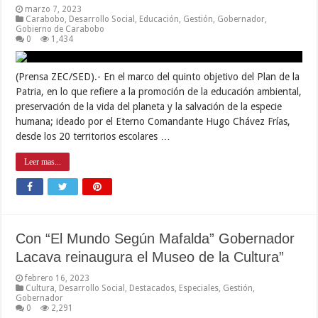
marzo 7, 2023
Carabobo
,
Desarrollo Social
,
Educación
,
Gestión
,
Gobernador
,
Gobierno de Carabobo
0
1,434
(Prensa ZEC/SED).- En el marco del quinto objetivo del Plan de la
Patria, en lo que refiere a la promoción de la educación ambiental,
preservación de la vida del planeta y la salvación de la especie
humana; ideado por el Eterno Comandante Hugo Chávez Frías,
desde los 20 territorios escolares …
Leer mas...
Con “El Mundo Según Mafalda” Gobernador
Lacava reinaugura el Museo de la Cultura”
febrero 16, 2023
Cultura
,
Desarrollo Social
,
Destacados
,
Especiales
,
Gestión
,
Gobernador
0
2,291