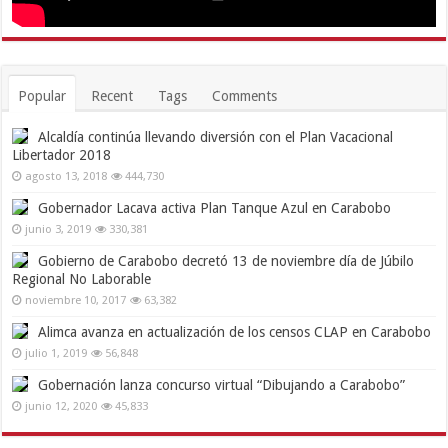
Popular
Recent
Tags
Comments
Alcaldía continúa llevando diversión con el Plan Vacacional
Libertador 2018
agosto 13, 2018
444,730
Gobernador Lacava activa Plan Tanque Azul en Carabobo
junio 3, 2019
330,381
Gobierno de Carabobo decretó 13 de noviembre día de Júbilo
Regional No Laborable
noviembre 10, 2017
63,382
Alimca avanza en actualización de los censos CLAP en Carabobo
julio 1, 2019
56,848
Gobernación lanza concurso virtual “Dibujando a Carabobo”
junio 12, 2020
45,833