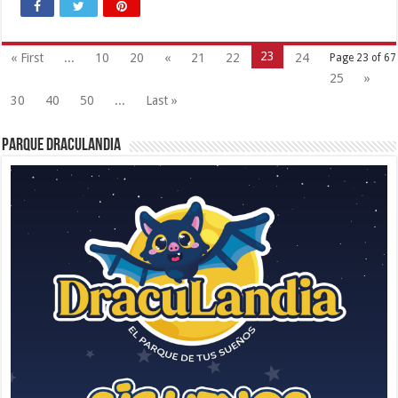
23
« First
...
10
20
«
21
22
24
Page 23 of 67
25
»
30
40
50
...
Last »
Parque Draculandia