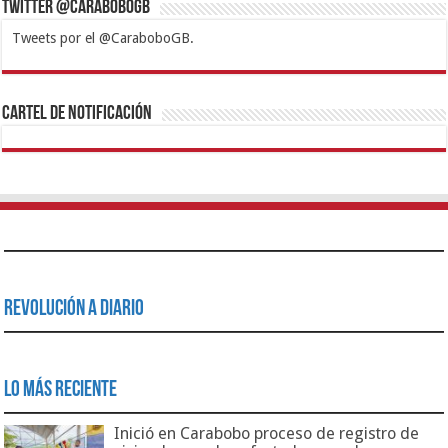
Twitter @CaraboboGB
Tweets por el @CaraboboGB.
1xbet
https://mvbcasino.com/
Betturkey
Betist
Kralbet
Supertotobet
Tipobet
Matadorbet
Mariobet
Cartel de Notificación
Revolución a Diario
Lo Más Reciente
Inició en Carabobo proceso de registro de