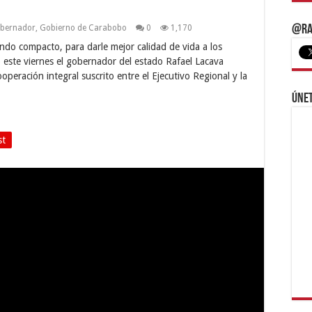
bernador
,
Gobierno de Carabobo
0
1,170
@Ra
do compacto, para darle mejor calidad de vida a los
 este viernes el gobernador del estado Rafael Lacava
operación integral suscrito entre el Ejecutivo Regional y la
Únet
st