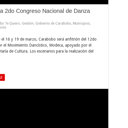
 a 2do Congreso Nacional de Danza
bo Te Quiero
,
Gestión
,
Gobierno de Carabobo
,
Municipios
,
onio
 el 16 y 19 de marzo, Carabobo será anfitrión del 12do
r el Movimiento Dancístico, Modeca, apoyado por el
ría de Cultura. Los escenarios para la realización del
st