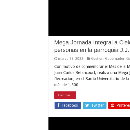
Mega Jornada Integral a Ciel
personas en la parroquia J.J.
marzo 18, 2022
Gestión
,
Gobernador
,
Go
Con motivo de conmemorar el Mes de la Muje
Juan Carlos Betancourt, realizó una Mega J
Recreación, en el Barrio Universitario de 
más de 1.500 …
Leer mas...
Facebook
Twitter
Pintere