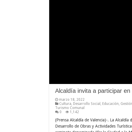
Alcaldía invita a participar 
marzo 18, 2022
Cultura
,
Desarrollo Social
,
Educación
,
Gestió
Turismo Comunal
0
1,142
(Prensa Alcaldía de Valencia)-. La Alcaldía
Desarrollo de Obras y Actividades Turística