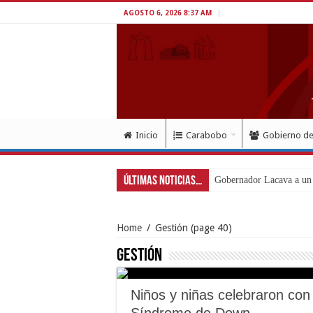
AGOSTO 6, 2026 8:37 AM
Inicio
Carabobo
Gobierno d
Últimas Noticias...
Inició en Carabobo proce
Home
/
Gestión
(page 40)
Gestión
Niños y niñas celebraron con 
Síndrome de Down