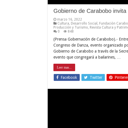
Gobierno de Carabobo invita
marzo 16, 2022
Cultura
,
Desarrollo Social
,
Fundación Carabo
Producción y Turismo
,
Revista Cultura y Patrim
0
848
(Prensa Gobernación de Carabobo).- Entre
Congreso de Danza, evento organizado po
Gobierno de Carabobo a través de la Secreta
evento que congregará a bailarines, …
Leer mas...
Facebook
Twitter
Pintere