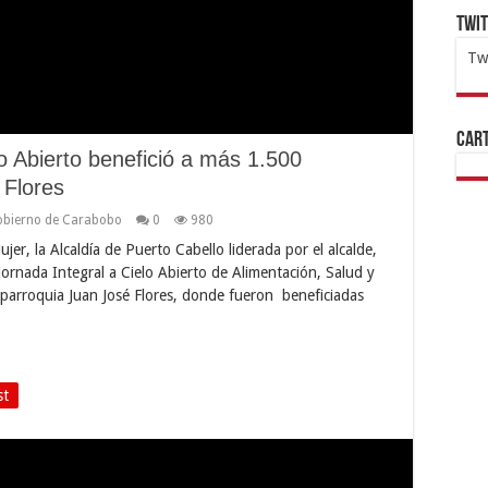
Twi
Tw
1x
ht
Cart
o Abierto benefició a más 1.500
 Flores
bierno de Carabobo
0
980
r, la Alcaldía de Puerto Cabello liderada por el alcalde,
ornada Integral a Cielo Abierto de Alimentación, Salud y
la parroquia Juan José Flores, donde fueron beneficiadas
st