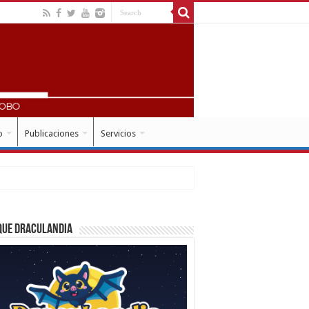
o
Publicaciones
Servicios
que Draculandia