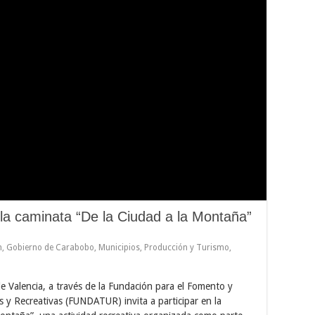
en la caminata “De la Ciudad a la Montaña”
n
,
Gobierno de Carabobo
,
Municipios
,
Producción y Turismo
,
 de Valencia, a través de la Fundación para el Fomento y
s y Recreativas (FUNDATUR) invita a participar en la