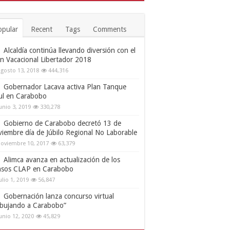
opular
Recent
Tags
Comments
Alcaldía continúa llevando diversión con el
an Vacacional Libertador 2018
gosto 13, 2018
444,316
Gobernador Lacava activa Plan Tanque
ul en Carabobo
unio 3, 2019
330,278
Gobierno de Carabobo decretó 13 de
viembre día de Júbilo Regional No Laborable
oviembre 10, 2017
63,379
Alimca avanza en actualización de los
nsos CLAP en Carabobo
ulio 1, 2019
56,847
Gobernación lanza concurso virtual
ibujando a Carabobo”
unio 12, 2020
45,829