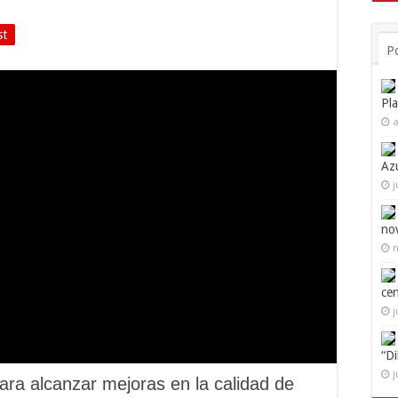
st
P
Pl
a
Az
j
no
n
ce
j
“D
j
ra alcanzar mejoras en la calidad de