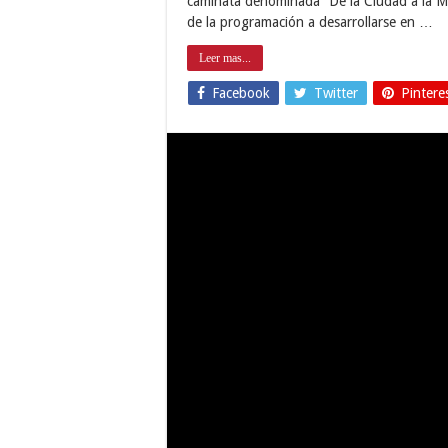
caminata denominada “De la Ciudad a la M
de la programación a desarrollarse en …
Leer mas...
Facebook
Twitter
Pintere