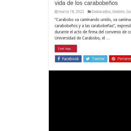
vida de los carabobeños
marzo 18, 2022
Destacados
,
Gestión
,
Go
“Carabobo va caminando unido, va caminan
carabobeños y a las carabobeñas”, expresó
durante el acto de firma del convenio de co
Universidad de Carabobo, el …
Leer mas...
Facebook
Twitter
Pintere