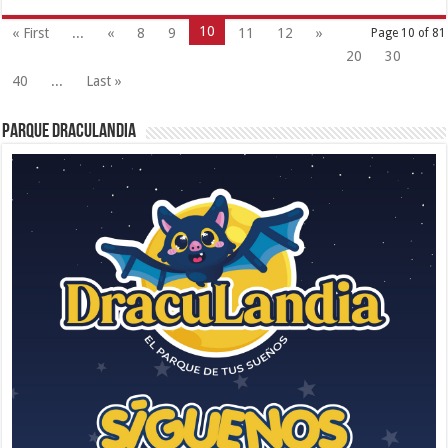
10
« First
...
«
8
9
11
12
»
Page 10 of 81
20
30
40
...
Last »
Parque Draculandia