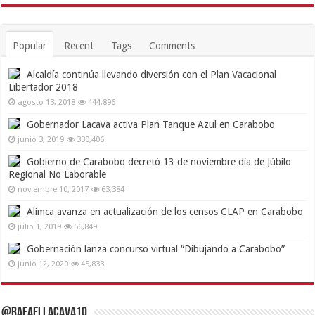
Popular
Recent
Tags
Comments
Alcaldía continúa llevando diversión con el Plan Vacacional
Libertador 2018
agosto 13, 2018
444,896
Gobernador Lacava activa Plan Tanque Azul en Carabobo
junio 3, 2019
330,406
Gobierno de Carabobo decretó 13 de noviembre día de Júbilo
Regional No Laborable
noviembre 10, 2017
63,384
Alimca avanza en actualización de los censos CLAP en Carabobo
julio 1, 2019
56,849
Gobernación lanza concurso virtual “Dibujando a Carabobo”
junio 12, 2020
45,833
@RafaelLacava10