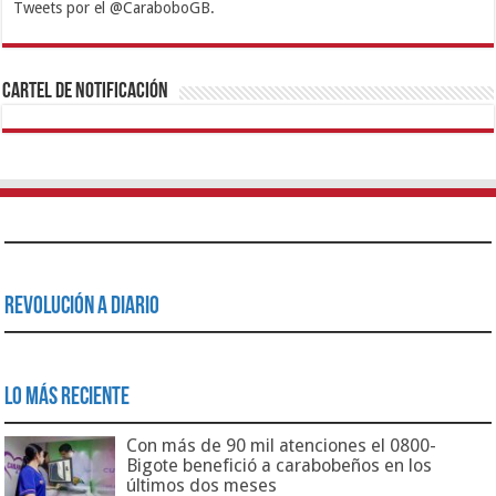
Tweets por el @CaraboboGB.
1xbet
https://mvbcasino.com/
Betturkey
Betist
Kralbet
Supertotobet
Tipobet
Matadorbet
Mariobet
Cartel de Notificación
Revolución a Diario
Lo Más Reciente
Con más de 90 mil atenciones el 0800-
Bigote benefició a carabobeños en los
últimos dos meses