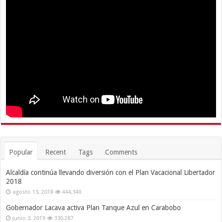
Popular
Recent
Tags
Comments
Alcaldía continúa llevando diversión con el Plan Vacacional Libertador
2018
agosto 13, 2018
444,340
Gobernador Lacava activa Plan Tanque Azul en Carabobo
junio 3, 2019
330,287