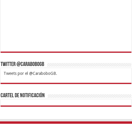
Twitter @CaraboboGB
Tweets por el @CaraboboGB.
1xbet
https://mvbcasino.com/
Betturkey
Betist
Kralbet
Supertotobet
Tipobet
Matadorbet
Mariobet
Cartel de Notificación