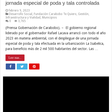
jornada especial de poda y tala controlada
febrero 9, 2023
Desarrollo Social
,
Fundación Carabobo Te Quiero
,
Gestión
,
Infraestructura y Vialidad
,
Municipios
0
3,765
(Prensa Gobernación de Carabobo). – El gobierno regional
liderado por el gobernador Rafael Lacava arrancó con todo el año
2023 en materia ambiental, con el despliegue de una jornada
especial de poda y tala efectuada en la urbanización La Isabelica,
para beneficio más de 2 mil 500 habitantes del sector. Las …
Leer mas...