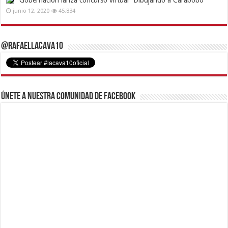
Gobernación lanza concurso virtual “Dibujando a Carabobo”
junio 12, 2020
45,834
@RafaelLacava10
Únete a nuestra comunidad de Facebook