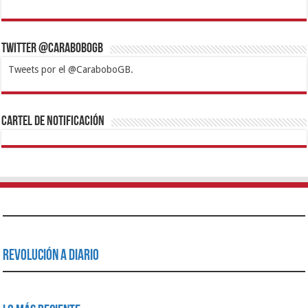
Twitter @CaraboboGB
Tweets por el @CaraboboGB.
1xbet
https://mvbcasino.com/
Betturkey
Betist
Kralbet
Supertotobet
Tipobet
Matadorbet
Mariobet
Cartel de Notificación
Revolución a Diario