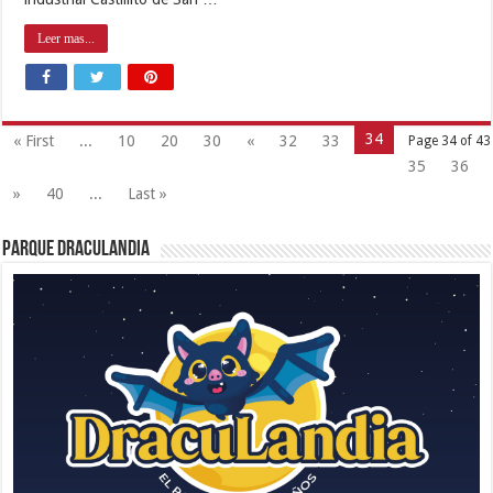
Leer mas...
34
« First
...
10
20
30
«
32
33
Page 34 of 43
35
36
»
40
...
Last »
Parque Draculandia