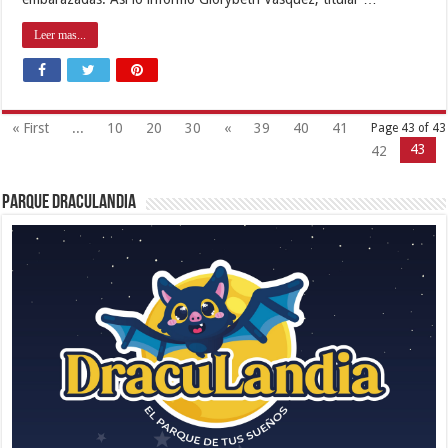
Leer mas...
« First
...
10
20
30
«
39
40
41
Page 43 of 43
43
42
Parque Draculandia