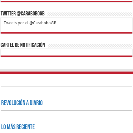
Twitter @CaraboboGB
Tweets por el @CaraboboGB.
1xbet
https://mvbcasino.com/
Betturkey
Betist
Kralbet
Supertotobet
Tipobet
Matadorbet
Mariobet
Cartel de Notificación
Revolución a Diario
Lo Más Reciente