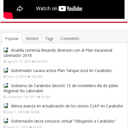
Popular
Recent
Tags
Comments
Alcaldía continúa llevando diversión con el Plan Vacacional
Libertador 2018
agosto 13, 2018
445,454
Gobernador Lacava activa Plan Tanque Azul en Carabobo
junio 3, 2019
330,480
Gobierno de Carabobo decretó 13 de noviembre día de Júbilo
Regional No Laborable
noviembre 10, 2017
63,387
Alimca avanza en actualización de los censos CLAP en Carabobo
julio 1, 2019
56,856
Gobernación lanza concurso virtual “Dibujando a Carabobo”
junio 12, 2020
45,837