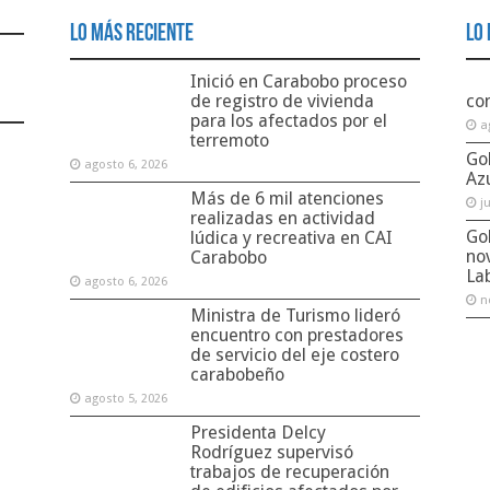
Lo Más Reciente
Lo 
Inició en Carabobo proceso
de registro de vivienda
co
para los afectados por el
a
terremoto
Go
agosto 6, 2026
Az
Más de 6 mil atenciones
j
realizadas en actividad
Go
lúdica y recreativa en CAI
no
Carabobo
La
agosto 6, 2026
n
Ministra de Turismo lideró
encuentro con prestadores
de servicio del eje costero
carabobeño
agosto 5, 2026
Presidenta Delcy
Rodríguez supervisó
trabajos de recuperación