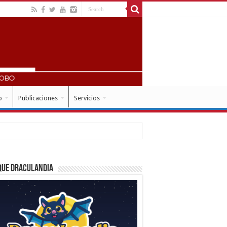
o
Publicaciones
Servicios
que Draculandia