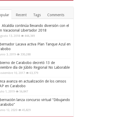
opular
Recent
Tags
Comments
Alcaldía continúa llevando diversión con el
an Vacacional Libertador 2018
gosto 13, 2018
444,349
bernador Lacava activa Plan Tanque Azul en
rabobo
unio 3, 2019
330,288
bierno de Carabobo decretó 13 de
viembre día de Júbilo Regional No Laborable
oviembre 10, 2017
63,379
mca avanza en actualización de los censos
AP en Carabobo
ulio 1, 2019
56,847
bernación lanza concurso virtual “Dibujando
Carabobo”
unio 12, 2020
45,829