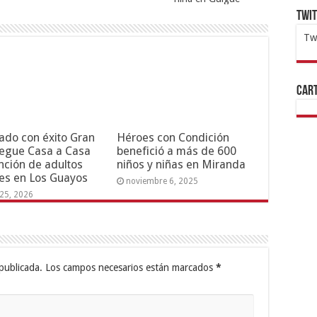
Twi
Tw
1x
ht
Cart
ado con éxito Gran
Héroes con Condición
egue Casa a Casa
benefició a más de 600
nción de adultos
niños y niñas en Miranda
es en Los Guayos
noviembre 6, 2025
25, 2026
publicada.
Los campos necesarios están marcados
*