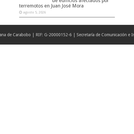
de edificios afectados por
terremotos en Juan José Mora
agosto 5, 2026
iana de Carabobo | RIF: G-20000152-6 | Secretaría de Comunicación e In