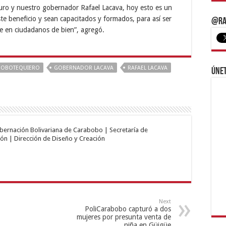
uro y nuestro gobernador Rafael Lacava, hoy esto es un
e beneficio y sean capacitados y formados, para así ser
@Ra
se en ciudadanos de bien”, agregó.
BOBOTEQUIERO
GOBERNADOR LACAVA
RAFAEL LACAVA
Únet
obernación Bolivariana de Carabobo | Secretaría de
ón | Dirección de Diseño y Creación
Next
PoliCarabobo capturó a dos
mujeres por presunta venta de
niña en Güigüe