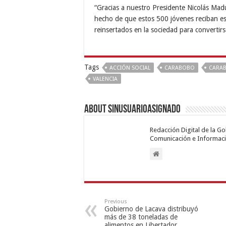
“Gracias a nuestro Presidente Nicolás Mad
hecho de que estos 500 jóvenes reciban est
reinsertados en la sociedad para convertir
Tags
ACCIÓN SOCIAL
CARABOBO
CARA
VALENCIA
About sinusuarioasignado
Redacción Digital de la G
Comunicación e Informaci
Previous
Gobierno de Lacava distribuyó
más de 38 toneladas de
alimentos en Libertador