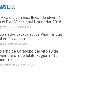
Más Leido
Alcaldía continúa llevando diversión
n el Plan Vacacional Libertador 2018
gosto 13, 2018
444,349
bernador Lacava activa Plan Tanque
ul en Carabobo
unio 3, 2019
330,288
bierno de Carabobo decretó 13 de
viembre día de Júbilo Regional No
borable
oviembre 10, 2017
63,379