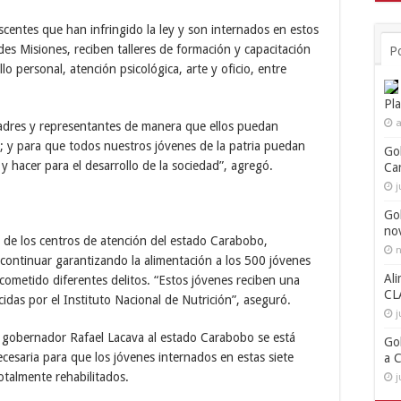
centes que han infringido la ley y son internados en estos
es Misiones, reciben talleres de formación y capacitación
P
o personal, atención psicológica, arte y oficio, entre
Pl
a
adres y representantes de manera que ellos puedan
; y para que todos nuestros jóvenes de la patria puedan
Go
 hacer para el desarrollo de la sociedad”, agregó.
Ca
j
Go
no
 de los centros de atención del estado Carabobo,
n
continuar garantizando la alimentación a los 500 jóvenes
Ali
ometido diferentes delitos. “Estos jóvenes reciben una
CL
idas por el Instituto Nacional de Nutrición”, aseguró.
j
el gobernador Rafael Lacava al estado Carabobo se está
Go
ecesaria para que los jóvenes internados en estas siete
a 
otalmente rehabilitados.
j