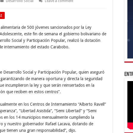
Desarrollo Social
Leave a comment
st
d alimentaria de 500 jóvenes sancionados por la Ley
 Adolescente, este fin de semana el gobierno bolivariano de
rollo Social y Participación Popular, realizó la dotación
 de internamiento del estado Carabobo.
de Desarrollo Social y Participación Popular, quien aseguró
Entr
 garantizando de manera oportuna y directa la seguridad
ue incumplieron la ley y que serán reinsertados en la
ión que reciben en estos centros”.
sualmente en los Centros de Internamiento “Alberto Ravell”
eranza”, “Libertad Asistida”, “Semi Libertad” y “Semi
os en los 14 municipios mensualmente cumpliendo la
uro y nuestro gobernador Rafael Lacava, dotando de
que tienen una gran responsabilidad”, dijo.