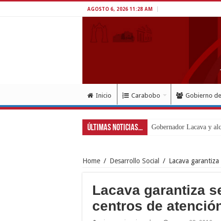
AGOSTO 6, 2026 11:28 AM
Inicio
Carabobo
Gobierno d
Últimas Noticias...
Gobernador Lacava y alca
Home
/
Desarrollo Social
/
Lacava garantiza 
Lacava garantiza s
centros de atenció