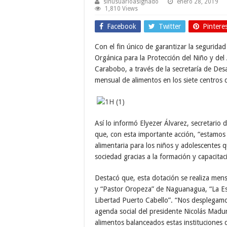
sinusuarioasignado
enero 28, 2019
1,810 Views
Facebook
Twitter
Pintere
Con el fin único de garantizar la segurida
Orgánica para la Protección del Niño y del
Carabobo, a través de la secretaría de Desar
mensual de alimentos en los siete centros
Así lo informó Elyezer Álvarez, secretario 
que, con esta importante acción, “estamos
alimentaria para los niños y adolescentes q
sociedad gracias a la formación y capacitac
Destacó que, esta dotación se realiza men
y “Pastor Oropeza” de Naguanagua, “La Esp
Libertad Puerto Cabello”. “Nos desplegam
agenda social del presidente Nicolás Mad
alimentos balanceados estas instituciones 