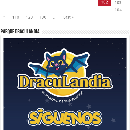
102
103
104
»
110
120
130
...
Last »
Parque Draculandia