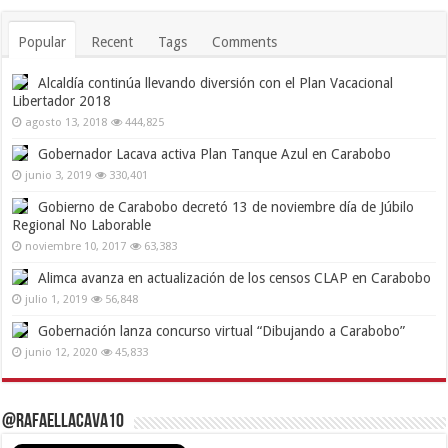
Popular
Recent
Tags
Comments
Alcaldía continúa llevando diversión con el Plan Vacacional
Libertador 2018
agosto 13, 2018
444,825
Gobernador Lacava activa Plan Tanque Azul en Carabobo
junio 3, 2019
330,401
Gobierno de Carabobo decretó 13 de noviembre día de Júbilo
Regional No Laborable
noviembre 10, 2017
63,383
Alimca avanza en actualización de los censos CLAP en Carabobo
julio 1, 2019
56,848
Gobernación lanza concurso virtual “Dibujando a Carabobo”
junio 12, 2020
45,833
@RafaelLacava10