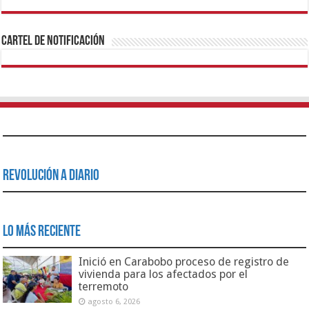
1xbet
https://mvbcasino.com/
Betturkey
Betist
Kralbet
Supertotobet
Tipobet
Matadorbet
Mariobet
Cartel de Notificación
Revolución a Diario
Lo Más Reciente
Inició en Carabobo proceso de registro de
vivienda para los afectados por el
terremoto
agosto 6, 2026