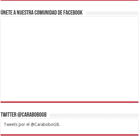
Únete a nuestra comunidad de Facebook
Twitter @CaraboboGB
Tweets por el @CaraboboGB.
1xbet
https://mvbcasino.com/
Betturkey
Betist
Kralbet
Supertotobet
Tipobet
Matadorbet
Mariobet