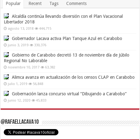
Popular
Recent
Tags
Comments
Alcaldía continúa llevando diversión con el Plan Vacacional
Libertador 2018
agosto 13, 2018
444,715
Gobernador Lacava activa Plan Tanque Azul en Carabobo
junio 3, 2019
330,376
Gobierno de Carabobo decretó 13 de noviembre día de Júbilo
Regional No Laborable
noviembre 10, 2017
63,382
Alimca avanza en actualización de los censos CLAP en Carabobo
julio 1, 2019
56,848
Gobernación lanza concurso virtual “Dibujando a Carabobo”
junio 12, 2020
45,833
@RafaelLacava10