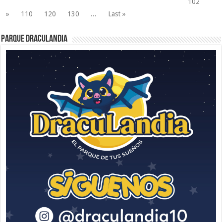
102
»
110
120
130
...
Last »
Parque Draculandia