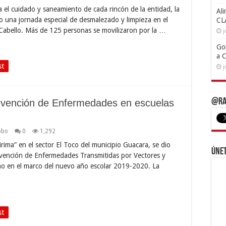
 el cuidado y saneamiento de cada rincón de la entidad, la
Ali
 una jornada especial de desmalezado y limpieza en el
CL
 Cabello. Más de 125 personas se movilizaron por la …
j
Go
a 
st
j
@Ra
evención de Enfermedades en escuelas
obo
0
1,292
irima” en el sector El Toco del municipio Guacara, se dio
Únet
evención de Enfermedades Transmitidas por Vectores y
no en el marco del nuevo año escolar 2019-2020. La
st