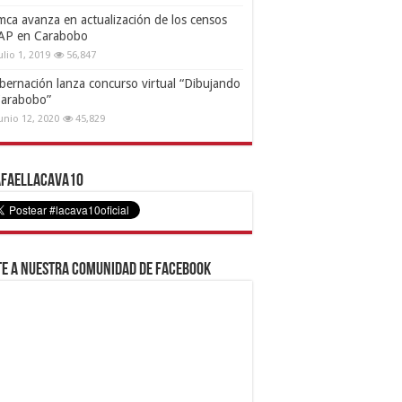
mca avanza en actualización de los censos
AP en Carabobo
ulio 1, 2019
56,847
bernación lanza concurso virtual “Dibujando
Carabobo”
unio 12, 2020
45,829
faelLacava10
e a nuestra comunidad de Facebook