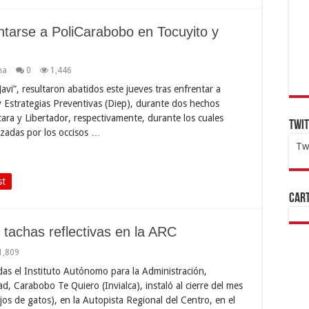
entarse a PoliCarabobo en Tocuyito y
na
0
1,446
avi”, resultaron abatidos este jueves tras enfrentar a
 y Estrategias Preventivas (Diep), durante dos hechos
cara y Libertador, respectivamente, durante los cuales
Twi
izadas por los occisos …
Tw
1x
ht
st
Cart
l tachas reflectivas en la ARC
1,809
das el Instituto Autónomo para la Administración,
, Carabobo Te Quiero (Invialca), instaló al cierre del mes
jos de gatos), en la Autopista Regional del Centro, en el