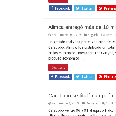
Facebook
Twitter
Pintere
Alimca entregó más de 10 mi
septiembre 10, 2019
Seguridad Alimenta
En gestión realizada por el gobierno de Ra
Carabobo, Alimca, fue distribuido un total
en los municipios Libertador, Los Guayos, 
bloqueo económico …
Leer mas...
Facebook
Twitter
Pintere
Carabobo se tituló campeón en
septiembre 9, 2019
Deportes
0
Carabobo venció 96 a 91 al equipo Halcones
Libalca. En un encuentro realizado en el t