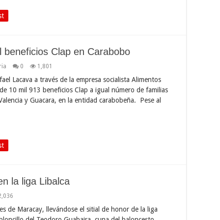
st
l beneficios Clap en Carabobo
ria
0
1,801
fael Lacava a través de la empresa socialista Alimentos
 de 10 mil 913 beneficios Clap a igual número de familias
Valencia y Guacara, en la entidad carabobeña. Pese al
st
 la liga Libalca
2,036
 de Maracay, llevándose el sitial de honor de la liga
abloncillo del Teodoro Guabaira, cuna del baloncesto