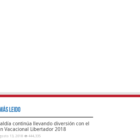
Más Leido
aldía continúa llevando diversión con el
an Vacacional Libertador 2018
gosto 13, 2018
444,335