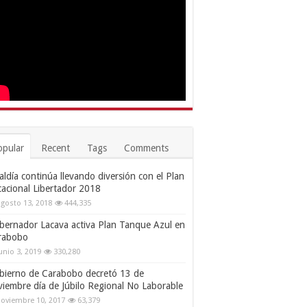
opular
Recent
Tags
Comments
aldía continúa llevando diversión con el Plan
cacional Libertador 2018
gosto 13, 2018
444,335
bernador Lacava activa Plan Tanque Azul en
rabobo
unio 3, 2019
330,280
bierno de Carabobo decretó 13 de
viembre día de Júbilo Regional No Laborable
oviembre 10, 2017
63,379