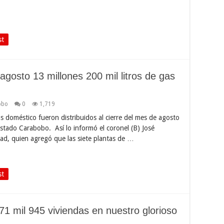
st
agosto 13 millones 200 mil litros de gas
obo
0
1,719
as doméstico fueron distribuidos al cierre del mes de agosto
stado Carabobo. Así lo informó el coronel (B) José
dad, quien agregó que las siete plantas de …
st
 mil 945 viviendas en nuestro glorioso