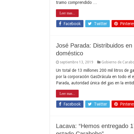
tramo comprendido …
Leer mas...
Facebook
Twitter
Pintere
José Parada: Distribuidos en 
doméstico
septiembre 13, 2019
Gobierno de Carab
Un total de 13 millones 200 mil litros de g
por la corporación GasDrácula en todo el e
Parada, autoridad única del gas en la enti
Leer mas...
Facebook
Twitter
Pintere
Lacava: “Hemos entregado 171
estado Carabobo”