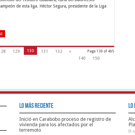
 campeón de esta liga. Héctor Segura, presidente de la Liga
st
130
128
129
131
132
»
Page 130 of 465
140
150
Lo Más Reciente
Lo 
Inició en Carabobo proceso de registro de
Alc
vivienda para los afectados por el
Pl
terremoto
a