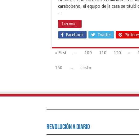
carabobeño, el equipo de la casa se tituló
…
Leer mas...
Facebook
Twitter
Pintere
« First
...
100
110
120
«
160
...
Last »
Revolución a Diario