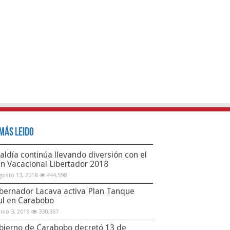
Más Leido
aldía continúa llevando diversión con el
an Vacacional Libertador 2018
gosto 13, 2018
444,598
bernador Lacava activa Plan Tanque
ul en Carabobo
unio 3, 2019
330,367
bierno de Carabobo decretó 13 de