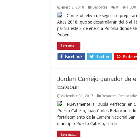
enero 2, 2018
Deportes
0
1,930
Con el objetivo de seguir su preparac
Aires 2018, que se desarrollarán del 6 al 1
partirá este 3 de enero a Polonia donde se
Rubén …
Leer mas...
Facebook
Twitter
Pintere
Jordan Camejo ganador de ed
Esteban
diciembre 31, 2017
Deportes
,
Destacado
Nuevamente la “Dupla Perfecta” en Ca
Puerto Cabello, Juan Carlos Betancourt, log
fortalecimiento de la Carrera Nacional San
municipio Puerto Cabello, con la …
Leer mas...