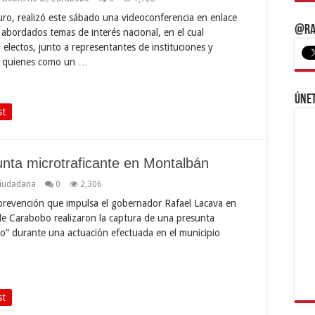
uro, realizó este sábado una videoconferencia en enlace
@Ra
 abordados temas de interés nacional, en el cual
n electos, junto a representantes de instituciones y
r, quienes como un …
Únet
st
nta microtraficante en Montalbán
Ciudadana
0
2,306
prevención que impulsa el gobernador Rafael Lacava en
a de Carabobo realizaron la captura de una presunta
o” durante una actuación efectuada en el municipio
st