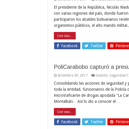
El presidente de la República, Nicolás Mad
con varias regiones del país, donde fueron
participaron los alcaldes bolivarianos recié
organismos públicos, el alto mando milita
Leer mas...
Facebook
Twitter
Pintere
PoliCarabobo capturó a presu
diciembre 30, 2017
Gestión
,
Seguridad 
Consolidando las acciones de seguridad y 
toda la entidad, funcionarios de la Policí
microtraficante de drogas apodada “La Car
Montalbán. Así lo dio a conocer el …
Leer mas...
Facebook
Twitter
Pintere