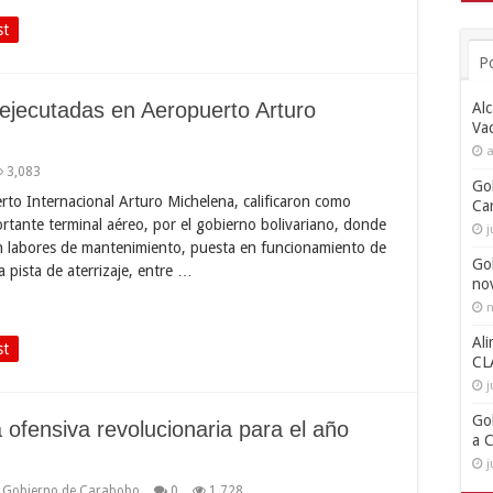
st
P
ejecutadas en Aeropuerto Arturo
Alc
Va
a
3,083
Go
rto Internacional Arturo Michelena, calificaron como
Ca
ortante terminal aéreo, por el gobierno bolivariano, donde
j
 labores de mantenimiento, puesta en funcionamiento de
Go
a pista de aterrizaje, entre …
no
n
Ali
st
CL
j
Go
 ofensiva revolucionaria para el año
a 
j
,
Gobierno de Carabobo
0
1,728