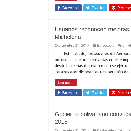
Facebook
Twitter
Pintere
Usuarios reconocen mejoras 
Michelena
diciembre 31, 2017
Eje costero
0
Este sábado, los usuarios del Aeropue
positiva las mejoras realizadas en este imp
desde hace más de una semana se ejecutan
los aires acondicionados, recuperación de l
Leer mas...
Facebook
Twitter
Pintere
Gobierno bolivariano convoca
2018
diciembre 31, 2017
Destacados
,
Gestión