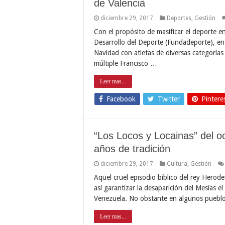
de Valencia
diciembre 29, 2017
Deportes
,
Gestión
Con el propósito de masificar el deporte e
Desarrollo del Deporte (Fundadeporte), ent
Navidad con atletas de diversas categorías 
múltiple Francisco …
Leer mas...
Facebook
Twitter
Pintere
“Los Locos y Locainas” del 
años de tradición
diciembre 29, 2017
Cultura
,
Gestión
Aquel cruel episodio bíblico del rey Herode
así garantizar la desaparición del Mesías e
Venezuela. No obstante en algunos puebl
Leer mas...