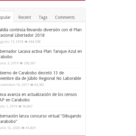
opular
Recent
Tags
Comments
aldía continúa llevando diversión con el Plan
cacional Libertador 2018
gosto 13, 2018
444,598
bernador Lacava activa Plan Tanque Azul en
rabobo
unio 3, 2019
330,367
bierno de Carabobo decretó 13 de
viembre día de Júbilo Regional No Laborable
oviembre 10, 2017
63,381
mca avanza en actualización de los censos
AP en Carabobo
ulio 1, 2019
56,847
bernación lanza concurso virtual “Dibujando
Carabobo”
unio 12, 2020
45,829