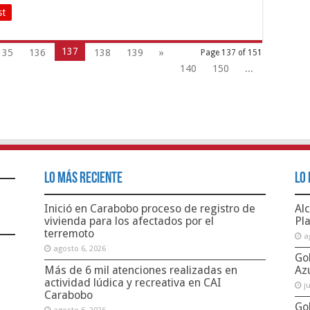
st
137
135
136
138
139
»
Page 137 of 151
140
150
...
Lo Más Reciente
Lo 
Inició en Carabobo proceso de registro de
Alc
vivienda para los afectados por el
Pl
terremoto
a
agosto 6, 2026
Go
Más de 6 mil atenciones realizadas en
Az
actividad lúdica y recreativa en CAI
j
Carabobo
Go