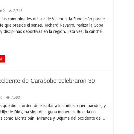
0
2,713
n las comunidades del sur de Valencia, la Fundación para el
e que preside el sensei, Richard Navarro, realiza la Copa
y disciplinas deportivas en la región. Esta vez, la cancha
st
occidente de Carabobo celebraron 30
0
7,593
s que dio la orden de ejecutar a los niños recién nacidos, y
l Hijo de Dios, ha sido de alguna manera satirizada en
os como Montalbán, Miranda y Bejuma del occidente del …