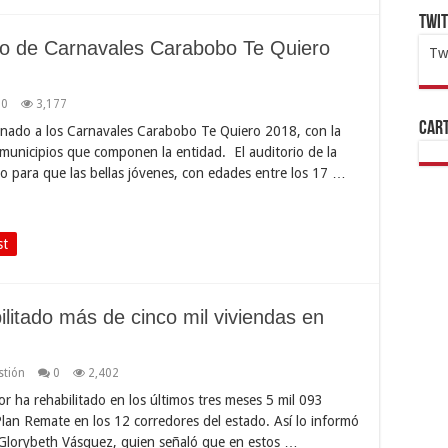
Twi
do de Carnavales Carabobo Te Quiero
Tw
1x
ht
0
3,177
Cart
Reinado a los Carnavales Carabobo Te Quiero 2018, con la
 municipios que componen la entidad. El auditorio de la
o para que las bellas jóvenes, con edades entre los 17 …
st
tado más de cinco mil viviendas en
stión
0
2,402
or ha rehabilitado en los últimos tres meses 5 mil 093
 Plan Remate en los 12 corredores del estado. Así lo informó
, Glorybeth Vásquez, quien señaló que en estos …