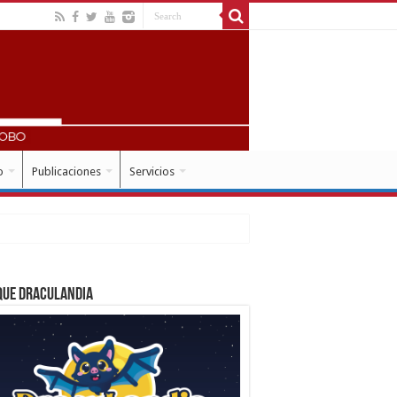
o
Publicaciones
Servicios
que Draculandia