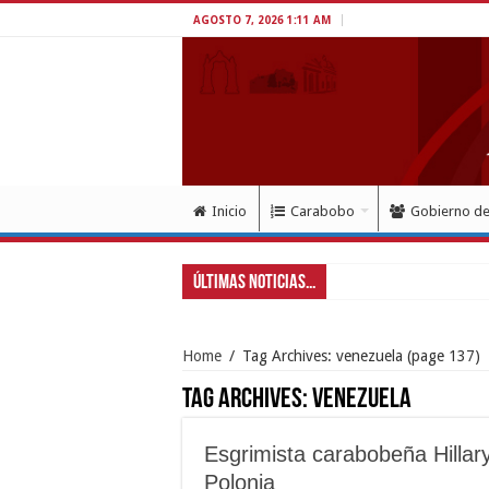
AGOSTO 7, 2026 1:11 AM
Inicio
Carabobo
Gobierno d
Últimas Noticias...
Gobernador La
Home
/
Tag Archives: venezuela
(page 137)
Tag Archives:
venezuela
Esgrimista carabobeña Hillary
Polonia