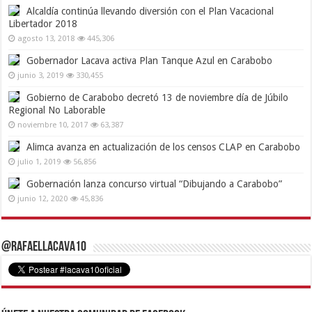
Alcaldía continúa llevando diversión con el Plan Vacacional
Libertador 2018
agosto 13, 2018
445,306
Gobernador Lacava activa Plan Tanque Azul en Carabobo
junio 3, 2019
330,455
Gobierno de Carabobo decretó 13 de noviembre día de Júbilo
Regional No Laborable
noviembre 10, 2017
63,387
Alimca avanza en actualización de los censos CLAP en Carabobo
julio 1, 2019
56,856
Gobernación lanza concurso virtual “Dibujando a Carabobo”
junio 12, 2020
45,836
@RafaelLacava10