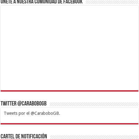
Únete a nuestra comunidad de Facebook
Twitter @CaraboboGB
Tweets por el @CaraboboGB.
1xbet
https://mvbcasino.com/
Betturkey
Betist
Kralbet
Supertotobet
Tipobet
Matadorbet
Mariobet
Cartel de Notificación