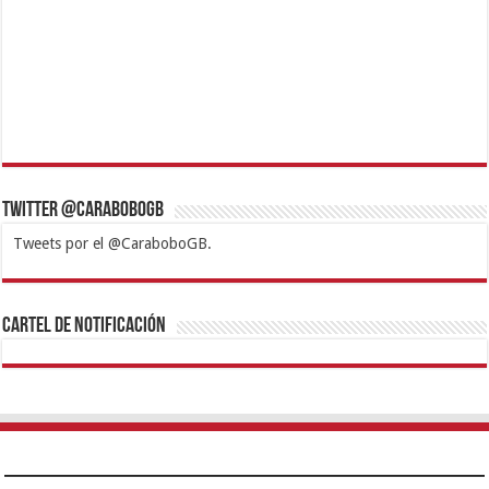
Twitter @CaraboboGB
Tweets por el @CaraboboGB.
1xbet
https://mvbcasino.com/
Betturkey
Betist
Kralbet
Supertotobet
Tipobet
Matadorbet
Mariobet
Cartel de Notificación