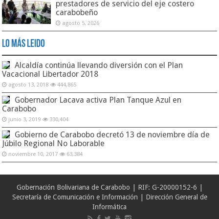
prestadores de servicio del eje costero
carabobeño
agosto 5, 2026
Lo Más Leido
Alcaldía continúa llevando diversión con el Plan
Vacacional Libertador 2018
agosto 13, 2018
444,865
Gobernador Lacava activa Plan Tanque Azul en
Carabobo
junio 3, 2019
330,404
Gobierno de Carabobo decretó 13 de noviembre día de
Júbilo Regional No Laborable
noviembre 10, 2017
63,384
Gobernación Bolivariana de Carabobo | RIF: G-20000152-6 |
Secretaría de Comunicación e Información | Dirección General de
Informática