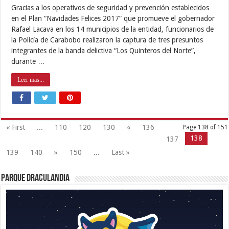
Gracias a los operativos de seguridad y prevención establecidos
en el Plan “Navidades Felices 2017” que promueve el gobernador
Rafael Lacava en los 14 municipios de la entidad, funcionarios de
la Policía de Carabobo realizaron la captura de tres presuntos
integrantes de la banda delictiva “Los Quinteros del Norte”,
durante …
Leer mas...
« First
...
110
120
130
«
136
Page 138 of 151
138
137
139
140
»
150
...
Last »
Parque Draculandia