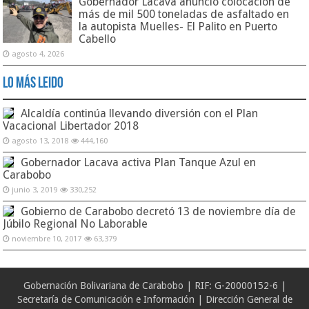
Gobernador Lacava anunció colocación de
más de mil 500 toneladas de asfaltado en
la autopista Muelles- El Palito en Puerto
Cabello
agosto 4, 2026
Lo Más Leido
Alcaldía continúa llevando diversión con el Plan
Vacacional Libertador 2018
agosto 13, 2018
444,160
Gobernador Lacava activa Plan Tanque Azul en
Carabobo
junio 3, 2019
330,252
Gobierno de Carabobo decretó 13 de noviembre día de
Júbilo Regional No Laborable
noviembre 10, 2017
63,379
Gobernación Bolivariana de Carabobo | RIF: G-20000152-6 |
Secretaría de Comunicación e Información | Dirección General de