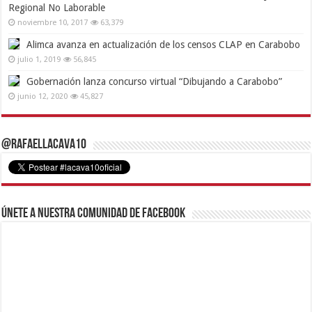
Regional No Laborable
noviembre 10, 2017
63,379
Alimca avanza en actualización de los censos CLAP en Carabobo
julio 1, 2019
56,845
Gobernación lanza concurso virtual “Dibujando a Carabobo”
junio 12, 2020
45,827
@RafaelLacava10
Únete a nuestra comunidad de Facebook