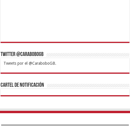
Twitter @CaraboboGB
Tweets por el @CaraboboGB.
1xbet
https://mvbcasino.com/
Betturkey
Betist
Kralbet
Supertotobet
Tipobet
Matadorbet
Mariobet
Cartel de Notificación