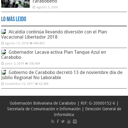
carabobeño
agosto 5, 2026
Lo Más Leido
Alcaldía continúa llevando diversión con el Plan
Vacacional Libertador 2018
agosto 13, 2018
444,865
Gobernador Lacava activa Plan Tanque Azul en
Carabobo
junio 3, 2019
330,404
Gobierno de Carabobo decretó 13 de noviembre día de
Júbilo Regional No Laborable
noviembre 10, 2017
63,384
Gobernación Bolivariana de Carabobo | RIF: G-20000152-6 |
Secretaría de Comunicación e Información | Dirección General de
Informática