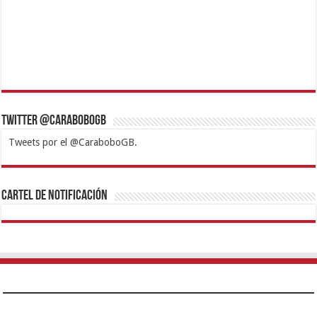
Twitter @CaraboboGB
Tweets por el @CaraboboGB.
1xbet
https://mvbcasino.com/
Betturkey
Betist
Kralbet
Supertotobet
Tipobet
Matadorbet
Mariobet
Cartel de Notificación