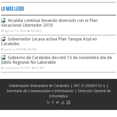
Lo Más Leido
Alcaldía continúa llevando diversión con el Plan
Vacacional Libertador 2018
agosto 13, 2018
445,563
Gobernador Lacava activa Plan Tanque Azul en
Carabobo
junio 3, 2019
330,509
Gobierno de Carabobo decretó 13 de noviembre día de
Júbilo Regional No Laborable
noviembre 10, 2017
63,387
Gobernación Bolivariana de Carabobo | RIF: G-20000152-6 |
Secretaría de Comunicación e Información | Dirección General de
Informática