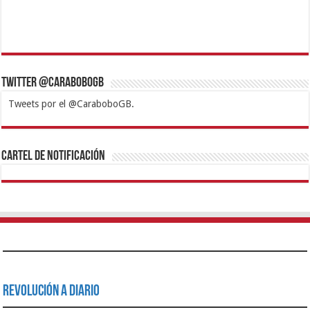
Twitter @CaraboboGB
Tweets por el @CaraboboGB.
1xbet
https://mvbcasino.com/
Betturkey
Betist
Kralbet
Supertotobet
Tipobet
Matadorbet
Mariobet
Cartel de Notificación
Revolución a Diario