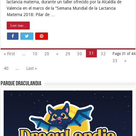
lactancia materna, durante un taller ofrecido por la Alcaldía de
Valencia en el marco de la “Semana Mundial de la Lactancia
Materna 2018: Pilar de …
Leer mas...
31
« First
...
10
20
«
29
30
32
Page 31 of 44
33
»
40
...
Last »
Parque Draculandia