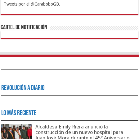
Tweets por el @CaraboboGB.
1xbet
https://mvbcasino.com/
Betturkey
Betist
Kralbet
Supertotobet
Tipobet
Matadorbet
Mariobet
Cartel de Notificación
Revolución a Diario
Lo Más Reciente
Alcaldesa Emily Riera anunció la
construcción de un nuevo hospital para
Juan José Mora durante el 45° Aniversario