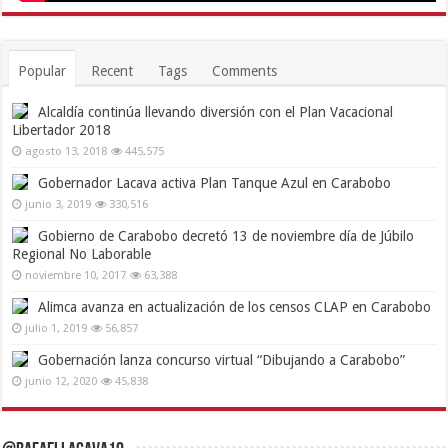
Popular
Recent
Tags
Comments
Alcaldía continúa llevando diversión con el Plan Vacacional
Libertador 2018
agosto 13, 2018
445,575
Gobernador Lacava activa Plan Tanque Azul en Carabobo
junio 3, 2019
330,516
Gobierno de Carabobo decretó 13 de noviembre día de Júbilo
Regional No Laborable
noviembre 10, 2017
63,388
Alimca avanza en actualización de los censos CLAP en Carabobo
julio 1, 2019
56,857
Gobernación lanza concurso virtual “Dibujando a Carabobo”
junio 12, 2020
45,838