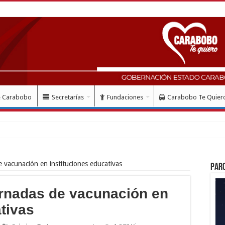
e Carabobo
Secretarías
Fundaciones
Carabobo Te Quier
e vacunación en instituciones educativas
Par
ornadas de vacunación en
tivas