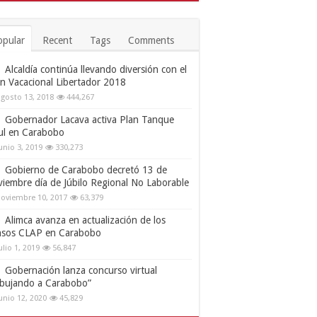
opular
Recent
Tags
Comments
Alcaldía continúa llevando diversión con el
an Vacacional Libertador 2018
gosto 13, 2018
444,267
Gobernador Lacava activa Plan Tanque
ul en Carabobo
unio 3, 2019
330,273
Gobierno de Carabobo decretó 13 de
viembre día de Júbilo Regional No Laborable
oviembre 10, 2017
63,379
Alimca avanza en actualización de los
nsos CLAP en Carabobo
ulio 1, 2019
56,847
Gobernación lanza concurso virtual
ibujando a Carabobo”
unio 12, 2020
45,829