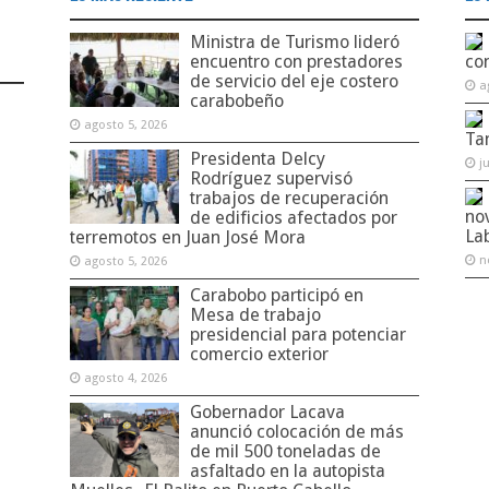
Ministra de Turismo lideró
encuentro con prestadores
co
de servicio del eje costero
a
carabobeño
agosto 5, 2026
Ta
Presidenta Delcy
j
Rodríguez supervisó
trabajos de recuperación
no
de edificios afectados por
La
terremotos en Juan José Mora
n
agosto 5, 2026
Carabobo participó en
Mesa de trabajo
presidencial para potenciar
comercio exterior
agosto 4, 2026
Gobernador Lacava
anunció colocación de más
de mil 500 toneladas de
asfaltado en la autopista