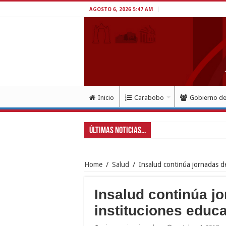
AGOSTO 6, 2026 5:47 AM
Inicio
Carabobo
Gobierno d
Últimas Noticias...
Home
/
Salud
/
Insalud continúa jornadas d
Insalud continúa j
instituciones educa