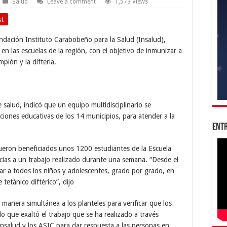
Salud
Leave a comment
1,573 Views
st
ndación Instituto Carabobeño para la Salud (Insalud),
en las escuelas de la región, con el objetivo de inmunizar a
pión y la difteria.
e salud, indicó que un equipo multidisciplinario se
ciones educativas de los 14 municipios, para atender a la
Entr
fueron beneficiados unos 1200 estudiantes de la Escuela
cias a un trabajo realizado durante una semana. “Desde el
ar a todos los niños y adolescentes, grado por grado, en
tetánico diftérico”, dijo
manera simultánea a los planteles para verificar que los
o que exaltó el trabajo que se ha realizado a través
salud y los ASIC para dar respuesta a las personas en