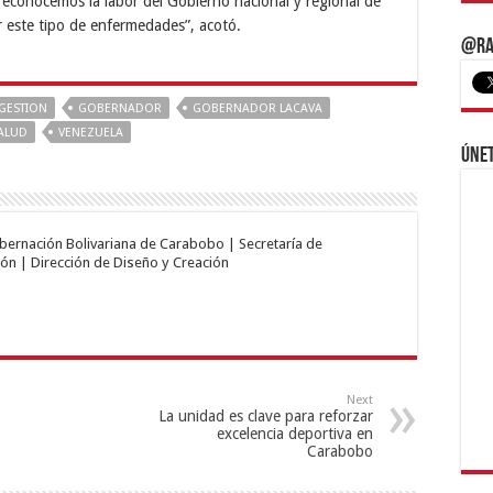
 reconocemos la labor del Gobierno nacional y regional de
ir este tipo de enfermedades”, acotó.
@Ra
GESTION
GOBERNADOR
GOBERNADOR LACAVA
ALUD
VENEZUELA
Únet
obernación Bolivariana de Carabobo | Secretaría de
ón | Dirección de Diseño y Creación
Next
La unidad es clave para reforzar
excelencia deportiva en
Carabobo