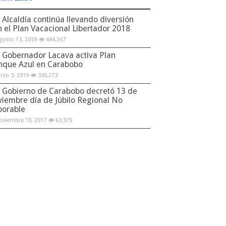
Alcaldía continúa llevando diversión
n el Plan Vacacional Libertador 2018
gosto 13, 2018
444,267
Gobernador Lacava activa Plan
nque Azul en Carabobo
unio 3, 2019
330,273
Gobierno de Carabobo decretó 13 de
viembre día de Júbilo Regional No
borable
oviembre 10, 2017
63,379