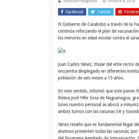
sinusuarioasignado
octubre 4, 2018
Facebook
Twitter
Pintere
El Gobierno de Carabobo a través de la Fu
continúa reforzando el plan de vacunación 
los menores en edad escolar contra el saram
Juan Carlos Yánez, titular del ente rector d
encuentra desplegado en diferentes institu
población de seis meses a 15 años.
En este sentido, informó que este jueves 
Básica José Félix Sosa de Naguanagua, gra
lunes nuestro personal se abocó a inmuniz
ambos turnos con las vacunas SR y toxoide 
Yánez resaltó que es fundamental llegar de 
alumnos presenten todas las vacunas; por l
del Programa Ampliado de Inmunización, In