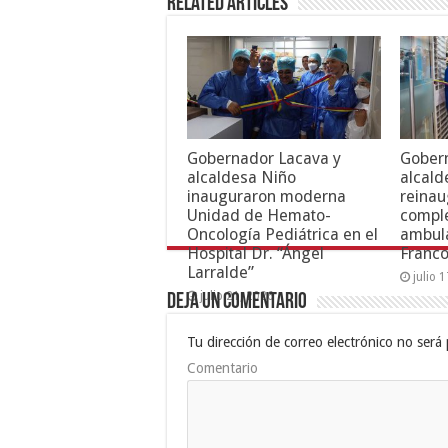
Related Articles
Gobernador Lacava y
Gober
alcaldesa Niño
alcald
inauguraron moderna
reinau
Unidad de Hemato-
compl
Oncología Pediátrica en el
ambula
Hospital Dr. “Ángel
Franc
Larralde”
julio 
julio 21, 2026
Deja un comentario
Tu dirección de correo electrónico no será 
Comentario