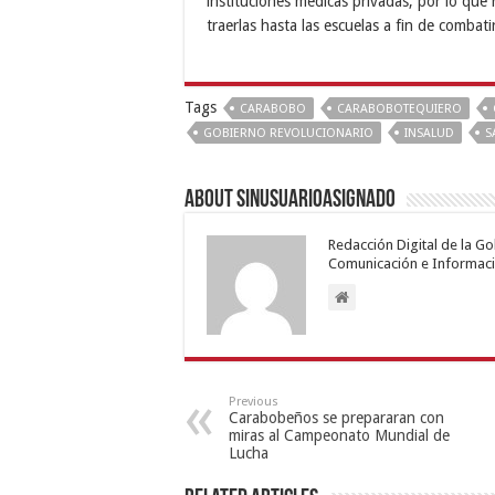
instituciones médicas privadas, por lo que
traerlas hasta las escuelas a fin de combat
Tags
CARABOBO
CARABOBOTEQUIERO
GOBIERNO REVOLUCIONARIO
INSALUD
S
About sinusuarioasignado
Redacción Digital de la G
Comunicación e Informaci
Previous
Carabobeños se prepararan con
miras al Campeonato Mundial de
Lucha