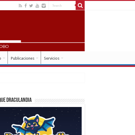
o
Publicaciones
Servicios
que Draculandia