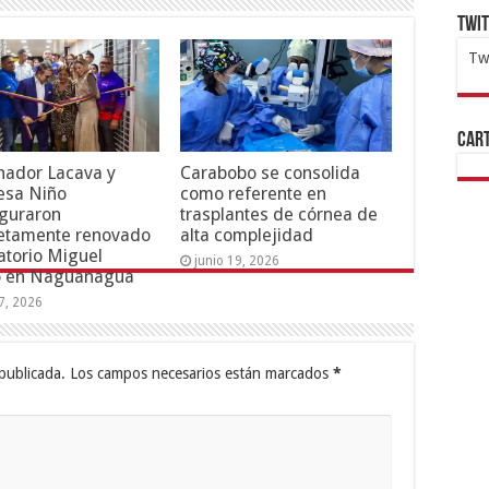
Twi
Tw
1x
ht
Cart
nador Lacava y
Carabobo se consolida
esa Niño
como referente en
guraron
trasplantes de córnea de
etamente renovado
alta complejidad
torio Miguel
junio 19, 2026
o en Naguanagua
17, 2026
publicada.
Los campos necesarios están marcados
*