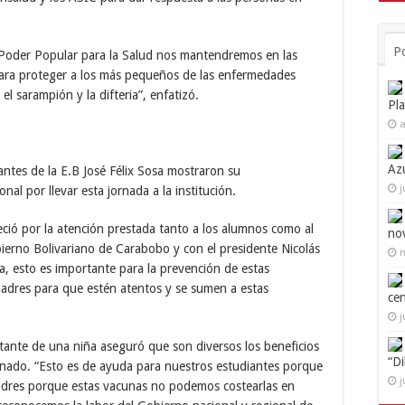
P
l Poder Popular para la Salud nos mantendremos en las
 para proteger a los más pequeños de las enfermedades
el sarampión y la difteria”, enfatizó.
Pl
a
Az
ntes de la E.B José Félix Sosa mostraron su
j
al por llevar esta jornada a la institución.
deció por la atención prestada tanto a los alumnos como al
no
ierno Bolivariano de Carabobo y con el presidente Nicolás
n
, esto es importante para la prevención de estas
adres para que estén atentos y se sumen a estas
ce
j
ntante de una niña aseguró que son diversos los beneficios
“D
mnado. “Esto es de ayuda para nuestros estudiantes porque
j
adres porque estas vacunas no podemos costearlas en