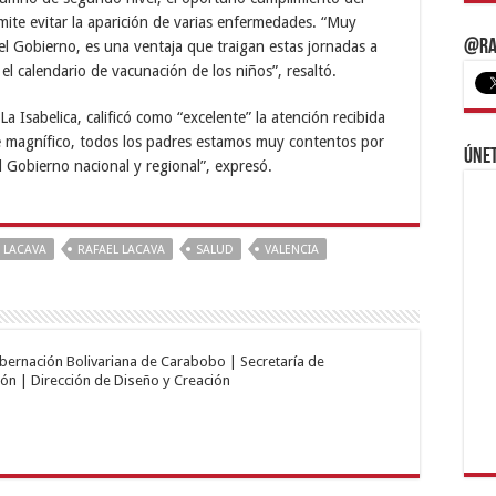
ite evitar la aparición de varias enfermedades. “Muy
@Ra
l Gobierno, es una ventaja que traigan estas jornadas a
 el calendario de vacunación de los niños”, resaltó.
a Isabelica, calificó como “excelente” la atención recibida
ue magnífico, todos los padres estamos muy contentos por
Únet
l Gobierno nacional y regional”, expresó.
LACAVA
RAFAEL LACAVA
SALUD
VALENCIA
obernación Bolivariana de Carabobo | Secretaría de
ón | Dirección de Diseño y Creación