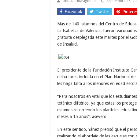
sinusuarioasignado
septiembre 25, 2
Facebook
Twitter
Pintere
Más de 140
alumnos del Centro de Educaci
La Isabelica de Valencia, fueron vacunados
gratuita desplegada este martes por el Gob
de Insalud.
El presidente de la Fundación Instituto C
dicha tarea incluida en el Plan Nacional d
les haga falta a los menores en edad escola
“Para nosotros en vital que los estudiante
tetánico diftérico, ya que estas los proteg
estamos recorriendo los planteles educativ
meses a 15 años”, aseveró.
En este sentido, Yánez precisó que el per
realizando el abordaje de las escuelas con