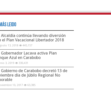
Más Leido
Alcaldía continúa llevando diversión
n el Plan Vacacional Libertador 2018
gosto 13, 2018
445,157
Gobernador Lacava activa Plan
nque Azul en Carabobo
unio 3, 2019
330,431
Gobierno de Carabobo decretó 13 de
viembre día de Júbilo Regional No
borable
oviembre 10, 2017
63,385