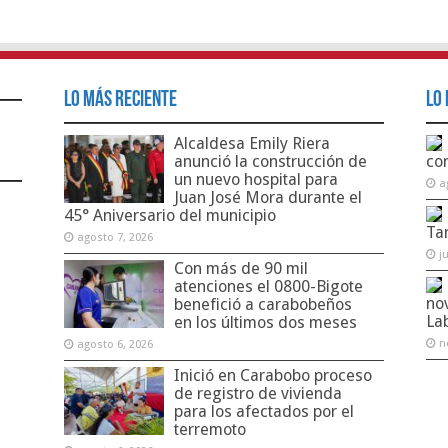
Lo Más Reciente
Lo 
Alcaldesa Emily Riera
anunció la construcción de
co
un nuevo hospital para
a
Juan José Mora durante el
45° Aniversario del municipio
Ta
agosto 7, 2026
j
Con más de 90 mil
atenciones el 0800-Bigote
no
benefició a carabobeños
La
en los últimos dos meses
n
agosto 6, 2026
Inició en Carabobo proceso
de registro de vivienda
para los afectados por el
terremoto