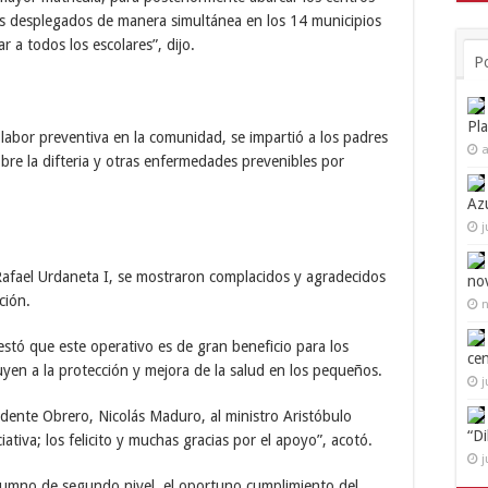
s desplegados de manera simultánea en los 14 municipios
r a todos los escolares”, dijo.
P
Pl
 labor preventiva en la comunidad, se impartió a los padres
a
bre la difteria y otras enfermedades prevenibles por
Az
j
 Rafael Urdaneta I, se mostraron complacidos y agradecidos
no
ción.
n
festó que este operativo es de gran beneficio para los
ce
yen a la protección y mejora de la salud en los pequeños.
j
idente Obrero, Nicolás Maduro, al ministro Aristóbulo
“D
iativa; los felicito y muchas gracias por el apoyo”, acotó.
j
lumno de segundo nivel, el oportuno cumplimiento del