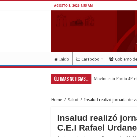
AGOSTO 8, 2026 7:55 AM
Inicio
Carabobo
Gobierno d
Últimas Noticias...
Movimiento Fortín 4F ri
Home
/
Salud
/
Insalud realizó jornada de v
Insalud realizó jo
C.E.I Rafael Urdane