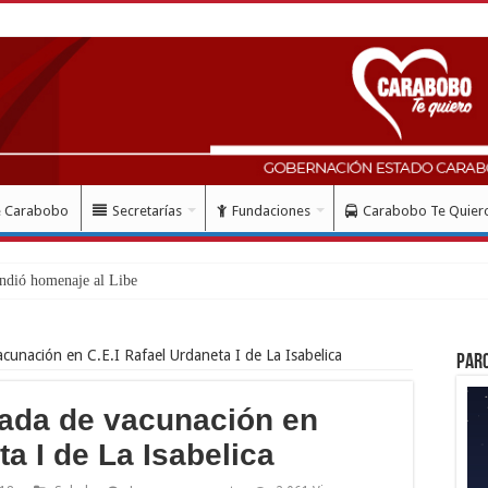
e Carabobo
Secretarías
Fundaciones
Carabobo Te Quier
ndió homenaje al Libertador Simón Bolíva
acunación en C.E.I Rafael Urdaneta I de La Isabelica
Par
rnada de vacunación en
ta I de La Isabelica