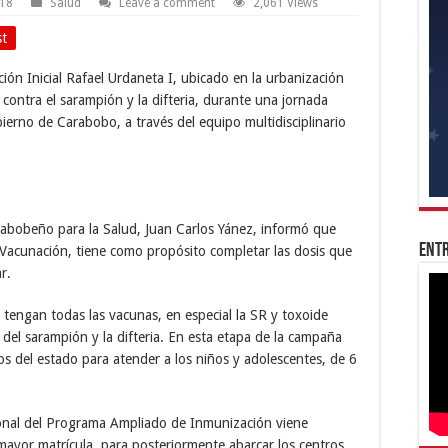
018
Salud
Leave a comment
2,061 Views
st
ón Inicial Rafael Urdaneta I, ubicado en la urbanización
 contra el sarampión y la difteria, durante una jornada
ierno de Carabobo, a través del equipo multidisciplinario
arabobeño para la Salud, Juan Carlos Yánez, informó que
Entr
e Vacunación, tiene como propósito completar las dosis que
r.
s tengan todas las vacunas, en especial la SR y toxoide
e del sarampión y la difteria. En esta etapa de la campaña
os del estado para atender a los niños y adolescentes, de 6
sonal del Programa Ampliado de Inmunización viene
 mayor matrícula, para posteriormente abarcar los centros