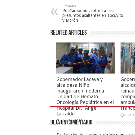
Previous
PoliCarabobo capturó a tres
presuntos asaltantes en Tocuyito
y Morón
Related Articles
Gobernador Lacava y
Gober
alcaldesa Niño
alcald
inauguraron moderna
reinau
Unidad de Hemato-
compl
Oncología Pediátrica en el
ambula
Hospital Dr. “Ángel
Franc
Larralde”
julio 
julio 21, 2026
Deja un comentario
Tu dirección de correo electrónico no será 