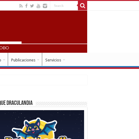
o
Publicaciones
Servicios
que Draculandia