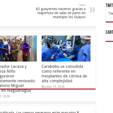
Twi
Next
82 guayenses nacieron gracias a
reapertura de salas de parto en
Tw
municipio los Guayos
1x
ht
Cart
nador Lacava y
Carabobo se consolida
esa Niño
como referente en
guraron
trasplantes de córnea de
etamente renovado
alta complejidad
torio Miguel
junio 19, 2026
o en Naguanagua
17, 2026
publicada.
Los campos necesarios están marcados
*