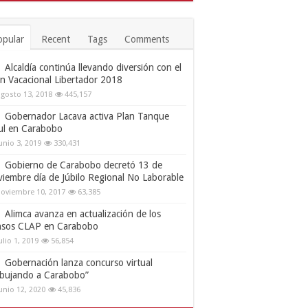
opular
Recent
Tags
Comments
Alcaldía continúa llevando diversión con el
an Vacacional Libertador 2018
gosto 13, 2018
445,157
Gobernador Lacava activa Plan Tanque
ul en Carabobo
unio 3, 2019
330,431
Gobierno de Carabobo decretó 13 de
viembre día de Júbilo Regional No Laborable
oviembre 10, 2017
63,385
Alimca avanza en actualización de los
nsos CLAP en Carabobo
ulio 1, 2019
56,854
Gobernación lanza concurso virtual
ibujando a Carabobo”
unio 12, 2020
45,836