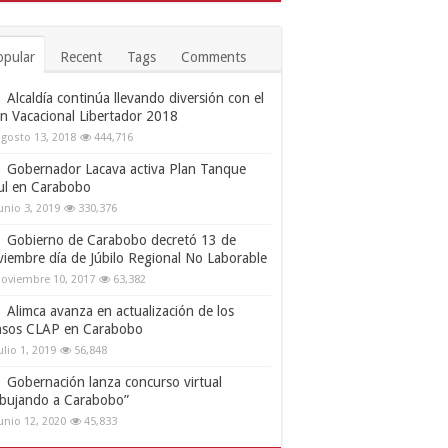
opular
Recent
Tags
Comments
Alcaldía continúa llevando diversión con el
an Vacacional Libertador 2018
gosto 13, 2018
444,716
Gobernador Lacava activa Plan Tanque
ul en Carabobo
unio 3, 2019
330,376
Gobierno de Carabobo decretó 13 de
viembre día de Júbilo Regional No Laborable
oviembre 10, 2017
63,382
Alimca avanza en actualización de los
nsos CLAP en Carabobo
ulio 1, 2019
56,848
Gobernación lanza concurso virtual
ibujando a Carabobo”
unio 12, 2020
45,833