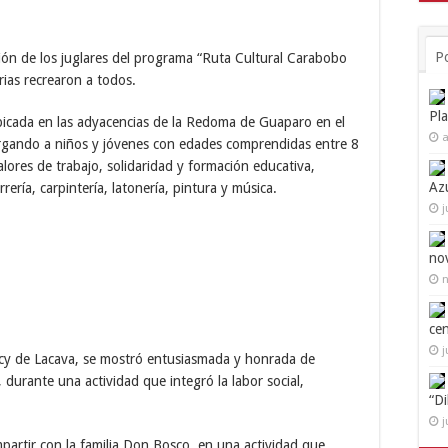
P
ación de los juglares del programa “Ruta Cultural Carabobo
rias recrearon a todos.
Pl
bicada en las adyacencias de la Redoma de Guaparo en el
a
rgando a niños y jóvenes con edades comprendidas entre 8
lores de trabajo, solidaridad y formación educativa,
Az
ería, carpintería, latonería, pintura y música.
j
no
n
ce
j
y de Lacava, se mostró entusiasmada y honrada de
”, durante una actividad que integró la labor social,
“D
j
partir con la familia Don Bosco, en una actividad que