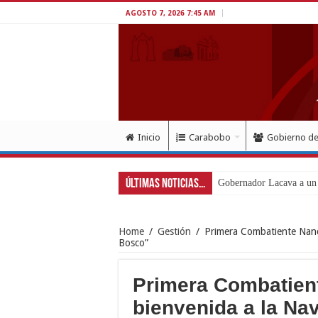
AGOSTO 7, 2026 7:45 AM
Inicio
Carabobo
Gobierno d
Últimas Noticias...
Gobernador Lacava a un m
Home
/
Gestión
/
Primera Combatiente Nanc
Bosco”
Primera Combatien
bienvenida a la Na