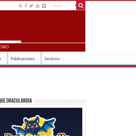
o
Publicaciones
Servicios
que Draculandia