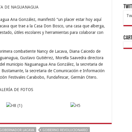
Twi
Tw
anagua Ana González, manifestó “un placer estar hoy aquí
1x
ht
acava que trae a la Casa Don Bosco, una casa que alberga,
stado, útiles escolares y herramientas para colaborar con
Cart
primera combatiente Nancy de Lacava, Diana Caicedo de
Naguanagua, Gustavo Gutiérrez, Morella Saavedra directora
a del municipio Naguanagua Ana González, la secretaria de
 Bustamante, la secretaria de Comunicación e Información
ción Festivales Carabobo, Fundafescar, Germán Otero.
ALERÍA DE FOTOS
GOBERNADOR LACAVA
GOBIERNO REVOLUCIONARIO