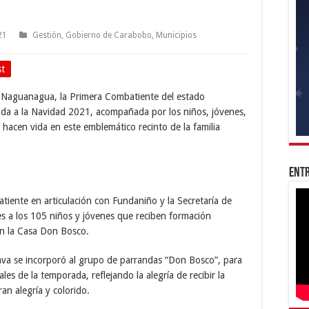
21
Gestión
,
Gobierno de Carabobo
,
Municipios
st
n Naguanagua, la Primera Combatiente del estado
ida a la Navidad 2021, acompañada por los niños, jóvenes,
hacen vida en este emblemático recinto de la familia
Entr
tiente en articulación con Fundaniño y la Secretaría de
es a los 105 niños y jóvenes que reciben formación
 en la Casa Don Bosco.
ava se incorporó al grupo de parrandas “Don Bosco”, para
ales de la temporada, reflejando la alegría de recibir la
an alegría y colorido.