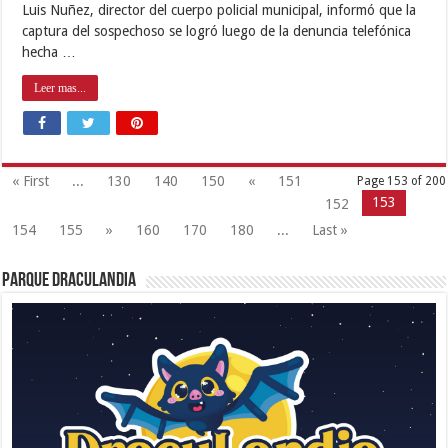
Luis Nuñez, director del cuerpo policial municipal, informó que la
captura del sospechoso se logró luego de la denuncia telefónica
hecha …
Leer mas...
« First
...
130
140
150
«
151
Page 153 of 200
153
152
154
155
»
160
170
180
...
Last »
Parque Draculandia