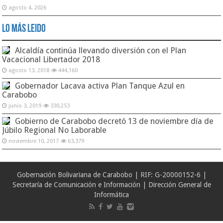
agosto 4, 2026
Lo Más Leido
Alcaldía continúa llevando diversión con el Plan
Vacacional Libertador 2018
agosto 13, 2018
444,160
Gobernador Lacava activa Plan Tanque Azul en
Carabobo
junio 3, 2019
330,253
Gobierno de Carabobo decretó 13 de noviembre día de
Júbilo Regional No Laborable
noviembre 10, 2017
63,379
Gobernación Bolivariana de Carabobo | RIF: G-20000152-6 |
Secretaría de Comunicación e Información | Dirección General de
Informática