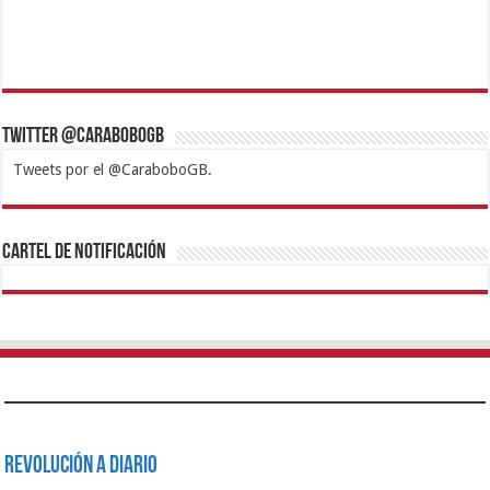
Twitter @CaraboboGB
Tweets por el @CaraboboGB.
1xbet
https://mvbcasino.com/
Betturkey
Betist
Kralbet
Supertotobet
Tipobet
Matadorbet
Mariobet
Cartel de Notificación
Revolución a Diario