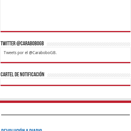
Twitter @CaraboboGB
Tweets por el @CaraboboGB.
1xbet
https://mvbcasino.com/
Betturkey
Betist
Kralbet
Supertotobet
Tipobet
Matadorbet
Mariobet
Cartel de Notificación