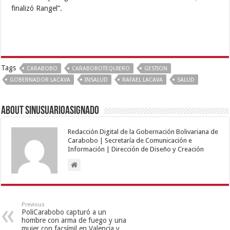
finalizó Rangel”.
Tags
CARABOBO
CARABOBOTEQUIERO
GESTION
GOBERNADOR LACAVA
INSALUD
RAFAEL LACAVA
SALUD
About sinusuarioasignado
Redacción Digital de la Gobernación Bolivariana de
Carabobo | Secretaría de Comunicación e
Información | Dirección de Diseño y Creación
Previous
PoliCarabobo capturó a un
hombre con arma de fuego y una
mujer con facsímil en Valencia y