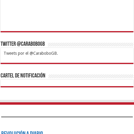
Twitter @CaraboboGB
Tweets por el @CaraboboGB.
1xbet
https://mvbcasino.com/
Betturkey
Betist
Kralbet
Supertotobet
Tipobet
Matadorbet
Mariobet
Cartel de Notificación