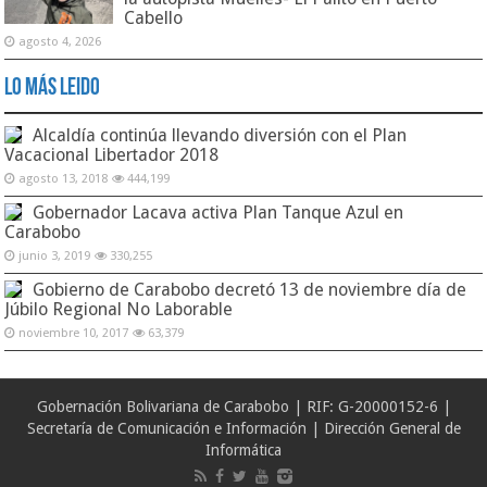
Cabello
agosto 4, 2026
Lo Más Leido
Alcaldía continúa llevando diversión con el Plan
Vacacional Libertador 2018
agosto 13, 2018
444,199
Gobernador Lacava activa Plan Tanque Azul en
Carabobo
junio 3, 2019
330,255
Gobierno de Carabobo decretó 13 de noviembre día de
Júbilo Regional No Laborable
noviembre 10, 2017
63,379
Gobernación Bolivariana de Carabobo | RIF: G-20000152-6 |
Secretaría de Comunicación e Información | Dirección General de
Informática