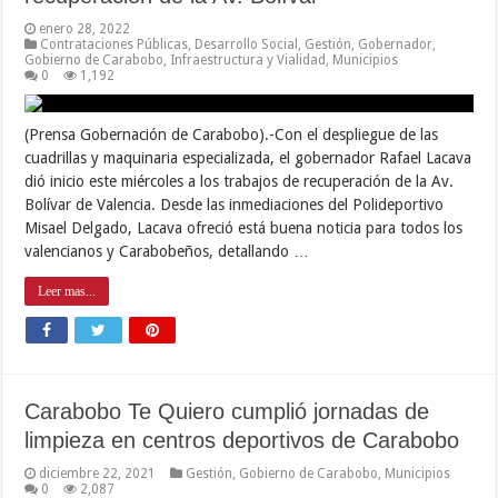
enero 28, 2022
Contrataciones Públicas
,
Desarrollo Social
,
Gestión
,
Gobernador
,
Gobierno de Carabobo
,
Infraestructura y Vialidad
,
Municipios
0
1,192
(Prensa Gobernación de Carabobo).-Con el despliegue de las
cuadrillas y maquinaria especializada, el gobernador Rafael Lacava
dió inicio este miércoles a los trabajos de recuperación de la Av.
Bolívar de Valencia. Desde las inmediaciones del Polideportivo
Misael Delgado, Lacava ofreció está buena noticia para todos los
valencianos y Carabobeños, detallando …
Leer mas...
Carabobo Te Quiero cumplió jornadas de
limpieza en centros deportivos de Carabobo
diciembre 22, 2021
Gestión
,
Gobierno de Carabobo
,
Municipios
0
2,087