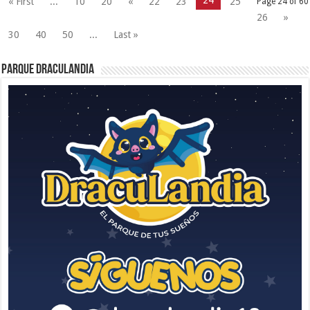
« First
...
10
20
«
22
23
25
Page 24 of 60
26
»
30
40
50
...
Last »
Parque Draculandia