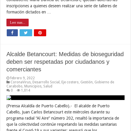
inscripciones a quienes deseen realizar una serie de talleres de
formación dictados en …
Leer mas...
Alcalde Betancourt: Medidas de bioseguridad
deben ser respetadas por ciudadanos y
comerciantes
febrero 9, 2022
CoronaVirus
,
Desarrollo Social
,
Eje costero
,
Gestión
,
Gobierno de
Carabobo
,
Municipios
,
Salud
0
1,014
(Prensa Alcaldía de Puerto Cabello).- El alcalde de Puerto
Cabello, Juan Carlos Betancourt este miércoles durante su
programa radial “Al Aire” número 202, resaltó la importancia de
que la colectividad continúe respetando las medidas sanitarias
frente al Covid-19 y sus variantes; aseguró que los