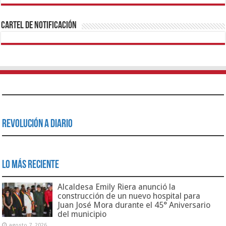
1xbet
https://mvbcasino.com/
Betturkey
Betist
Kralbet
Supertotobet
Tipobet
Matadorbet
Mariobet
Cartel de Notificación
Revolución a Diario
Lo Más Reciente
Alcaldesa Emily Riera anunció la
construcción de un nuevo hospital para
Juan José Mora durante el 45° Aniversario
del municipio
agosto 7, 2026