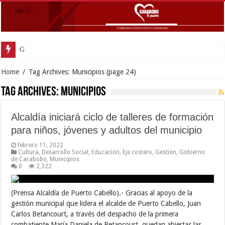
Gobernador Laca
Home
/
Tag Archives: Municipios
(page 24)
Tag Archives:
Municipios
Alcaldía iniciará ciclo de talleres de formación
para niños, jóvenes y adultos del municipio
febrero 11, 2022
Cultura
,
Desarrollo Social
,
Educación
,
Eje costero
,
Gestión
,
Gobierno
de Carabobo
,
Municipios
0
2,322
(Prensa Alcaldía de Puerto Cabello).- Gracias al apoyo de la
gestión municipal que lidera el alcalde de Puerto Cabello, Juan
Carlos Betancourt, a través del despacho de la primera
combatiente María Daniela de Betancourt, quedan abiertas las