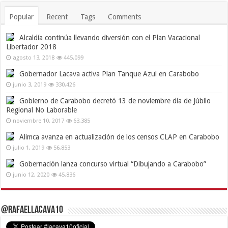
Popular
Recent
Tags
Comments
Alcaldía continúa llevando diversión con el Plan Vacacional
Libertador 2018
agosto 13, 2018
445,099
Gobernador Lacava activa Plan Tanque Azul en Carabobo
junio 3, 2019
330,426
Gobierno de Carabobo decretó 13 de noviembre día de Júbilo
Regional No Laborable
noviembre 10, 2017
63,385
Alimca avanza en actualización de los censos CLAP en Carabobo
julio 1, 2019
56,853
Gobernación lanza concurso virtual “Dibujando a Carabobo”
junio 12, 2020
45,836
@RafaelLacava10