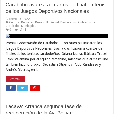
Carabobo avanza a cuartos de final en tenis
de los Juegos Deportivos Nacionales
enero 28, 2022
Cultura
,
Deportes
,
Desarrollo Social
,
Destacados
,
Gobierno de
Carabobo
,
Municipios
0
1,142
Prensa Gobernación de Carabobo.- Con buen pie iniciaron los
Juegos Deportivos Nacionales, tras la clasificación a cuartos de
finales de los tenistas carabobeños: Oriana Izarra, Bárbara Trocel,
Salek Valentina por el equipo femenino, mientras que el masculino
también hizo lo propio, Sebastian Stipanov, Aldo Randazzo y
Andrés Riveros, en la …
Leer mas...
Lacava: Arranca segunda fase de
recuperación de la Av. Bolívar