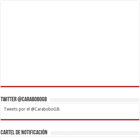
Twitter @CaraboboGB
Tweets por el @CaraboboGB.
1xbet
https://mvbcasino.com/
Betturkey
Betist
Kralbet
Supertotobet
Tipobet
Matadorbet
Mariobet
Cartel de Notificación