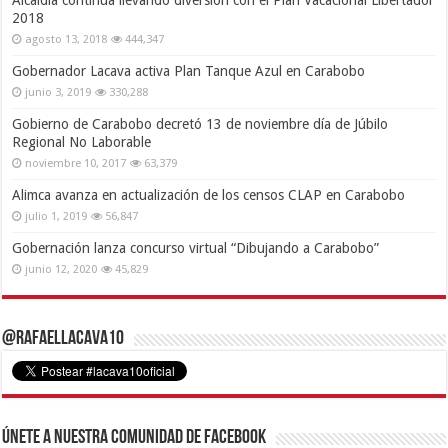
2018
agosto 13, 2018
444,347
Gobernador Lacava activa Plan Tanque Azul en Carabobo
junio 3, 2019
330,288
Gobierno de Carabobo decretó 13 de noviembre día de Júbilo
Regional No Laborable
noviembre 10, 2017
63,379
Alimca avanza en actualización de los censos CLAP en Carabobo
julio 1, 2019
56,847
Gobernación lanza concurso virtual “Dibujando a Carabobo”
junio 12, 2020
45,829
@RafaelLacava10
Únete a nuestra comunidad de Facebook