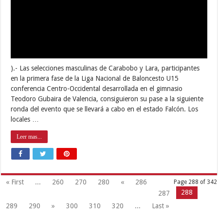
).- Las selecciones masculinas de Carabobo y Lara, participantes
en la primera fase de la Liga Nacional de Baloncesto U15
conferencia Centro-Occidental desarrollada en el gimnasio
Teodoro Gubaira de Valencia, consiguieron su pase a la siguiente
ronda del evento que se llevará a cabo en el estado Falcón. Los
locales …
Leer mas...
« First
...
260
270
280
«
286
Page 288 of 342
288
287
289
290
»
300
310
320
...
Last »