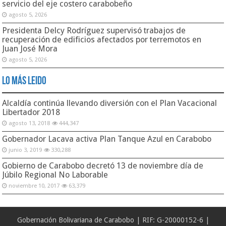
servicio del eje costero carabobeño
agosto 5, 2026
Presidenta Delcy Rodríguez supervisó trabajos de
recuperación de edificios afectados por terremotos en
Juan José Mora
agosto 5, 2026
Lo Más Leido
Alcaldía continúa llevando diversión con el Plan Vacacional
Libertador 2018
agosto 13, 2018
444,347
Gobernador Lacava activa Plan Tanque Azul en Carabobo
junio 3, 2019
330,288
Gobierno de Carabobo decretó 13 de noviembre día de
Júbilo Regional No Laborable
noviembre 10, 2017
63,379
Gobernación Bolivariana de Carabobo | RIF: G-20000152-6 |