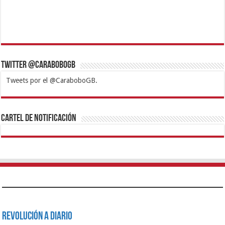
Twitter @CaraboboGB
Tweets por el @CaraboboGB.
1xbet
https://mvbcasino.com/
Betturkey
Betist
Kralbet
Supertotobet
Tipobet
Matadorbet
Mariobet
Cartel de Notificación
Revolución a Diario