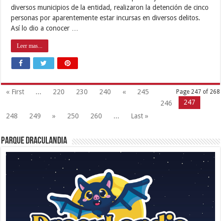
diversos municipios de la entidad, realizaron la detención de cinco
personas por aparentemente estar incursas en diversos delitos.
Así lo dio a conocer …
Leer mas...
« First
...
220
230
240
«
245
Page 247 of 268
247
246
248
249
»
250
260
...
Last »
Parque Draculandia