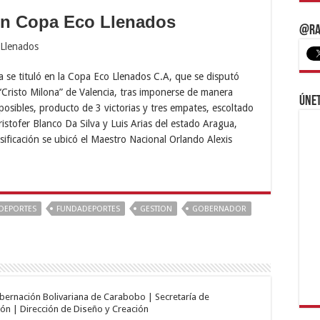
 en Copa Eco Llenados
@Ra
 se tituló en la Copa Eco Llenados C.A, que se disputó
“Cristo Milona” de Valencia, tras imponerse de manera
Únet
 posibles, producto de 3 victorias y tres empates, escoltado
istofer Blanco Da Silva y Luis Arias del estado Aragua,
asificación se ubicó el Maestro Nacional Orlando Alexis
DEPORTES
FUNDADEPORTES
GESTION
GOBERNADOR
obernación Bolivariana de Carabobo | Secretaría de
ón | Dirección de Diseño y Creación