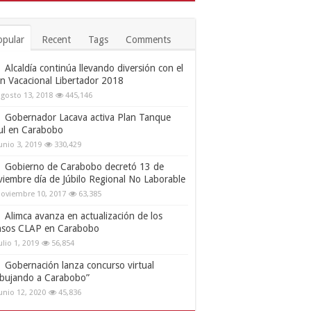
opular
Recent
Tags
Comments
Alcaldía continúa llevando diversión con el
an Vacacional Libertador 2018
gosto 13, 2018
445,146
Gobernador Lacava activa Plan Tanque
ul en Carabobo
unio 3, 2019
330,429
Gobierno de Carabobo decretó 13 de
viembre día de Júbilo Regional No Laborable
oviembre 10, 2017
63,385
Alimca avanza en actualización de los
nsos CLAP en Carabobo
ulio 1, 2019
56,854
Gobernación lanza concurso virtual
ibujando a Carabobo”
unio 12, 2020
45,836