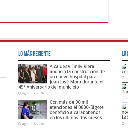
Lo Más Reciente
Lo 
Alcaldesa Emily Riera
anunció la construcción de
co
un nuevo hospital para
a
Juan José Mora durante el
45° Aniversario del municipio
Ta
agosto 7, 2026
j
Con más de 90 mil
atenciones el 0800-Bigote
no
benefició a carabobeños
La
en los últimos dos meses
n
agosto 6, 2026