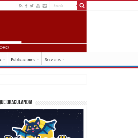
o
Publicaciones
Servicios
que Draculandia