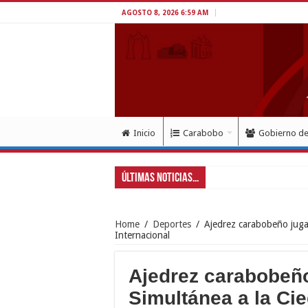
AGOSTO 8, 2026 6:59 AM
Inicio
Carabobo
Gobierno d
Últimas Noticias...
Exitoso despliegue de sa
Home
/
Deportes
/
Ajedrez carabobeño juga
Internacional
Ajedrez carabobeñ
Simultánea a la Ci