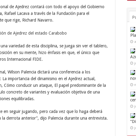
gional de Ajedrez contará con todo el apoyo del Gobierno
a, Rafael Lacava a través de la Fundación para el
P
te que rige, Richard Navarro.
Pl
a
una variedad de esta disciplina, se juega sin ver el tablero,
osición en su mente, hizo énfasis en que, el único que
Az
ros Internacional FIDE.
j
nal, Wilson Palencia dictará una conferencia a los
no
 La importancia del dinamismo en el Ajedrez actual,
n
ón, Cómo conducir un ataque, El papel predominante de la
culo concreto de variantes y evaluación objetiva de una
iones equilibradas.
ce
j
ste en seguir jugando, pero cada vez que lo haga deberá
la derrota anterior”, dijo Palencia durante una entrevista.
“D
j