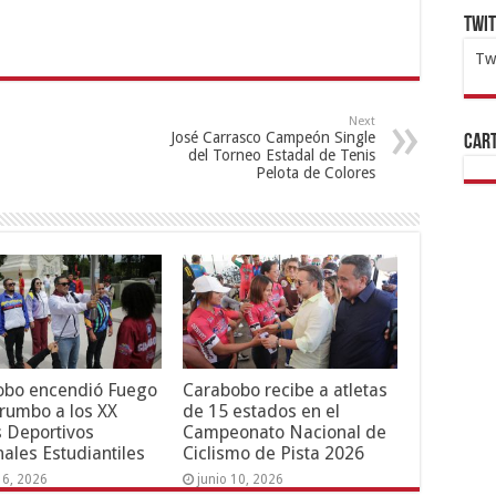
Twi
Tw
1x
ht
Next
José Carrasco Campeón Single
Cart
del Torneo Estadal de Tenis
Pelota de Colores
obo encendió Fuego
Carabobo recibe a atletas
 rumbo a los XX
de 15 estados en el
 Deportivos
Campeonato Nacional de
ales Estudiantiles
Ciclismo de Pista 2026
16, 2026
junio 10, 2026