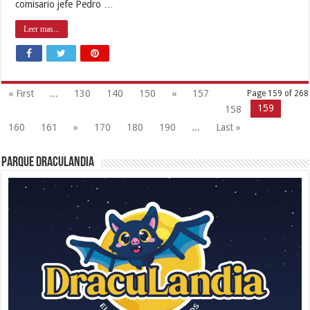
comisario jefe Pedro …
Leer mas...
« First
...
130
140
150
«
157
Page 159 of 268
159
158
160
161
»
170
180
190
...
Last »
Parque Draculandia