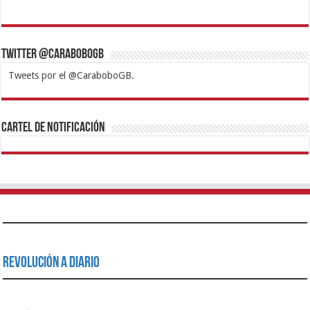
Twitter @CaraboboGB
Tweets por el @CaraboboGB.
1xbet
https://mvbcasino.com/
Betturkey
Betist
Kralbet
Supertotobet
Tipobet
Matadorbet
Mariobet
Cartel de Notificación
Revolución a Diario