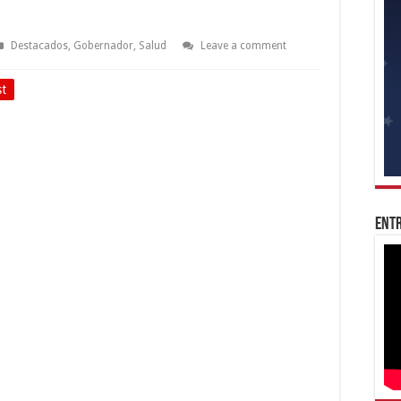
Destacados
,
Gobernador
,
Salud
Leave a comment
st
Entr