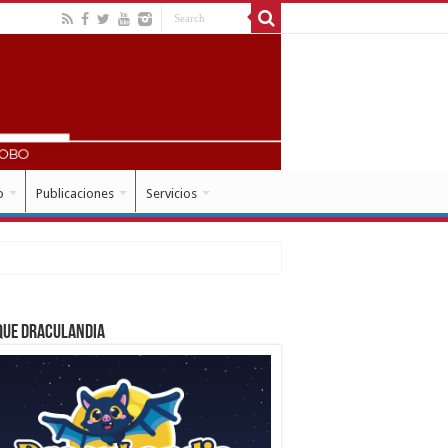
o
Publicaciones
Servicios
que Draculandia