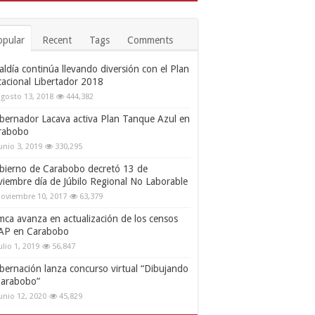
opular
Recent
Tags
Comments
aldía continúa llevando diversión con el Plan
cacional Libertador 2018
gosto 13, 2018
444,382
bernador Lacava activa Plan Tanque Azul en
rabobo
unio 3, 2019
330,295
bierno de Carabobo decretó 13 de
viembre día de Júbilo Regional No Laborable
oviembre 10, 2017
63,379
mca avanza en actualización de los censos
AP en Carabobo
ulio 1, 2019
56,847
bernación lanza concurso virtual “Dibujando
Carabobo”
unio 12, 2020
45,829