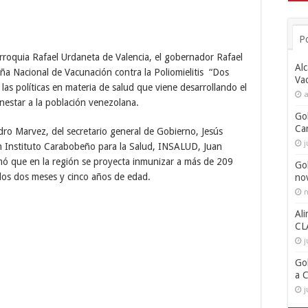
P
rroquia Rafael Urdaneta de Valencia, el gobernador Rafael
Alc
ña Nacional de Vacunación contra la Poliomielitis “Dos
Va
as políticas en materia de salud que viene desarrollando el
a
enestar a la población venezolana.
Go
Ca
dro Marvez, del secretario general de Gobierno, Jesús
j
n Instituto Carabobeño para la Salud, INSALUD, Juan
rmó que en la región se proyecta inmunizar a más de 209
Go
los dos meses y cinco años de edad.
no
n
Ali
CL
j
Go
a 
j