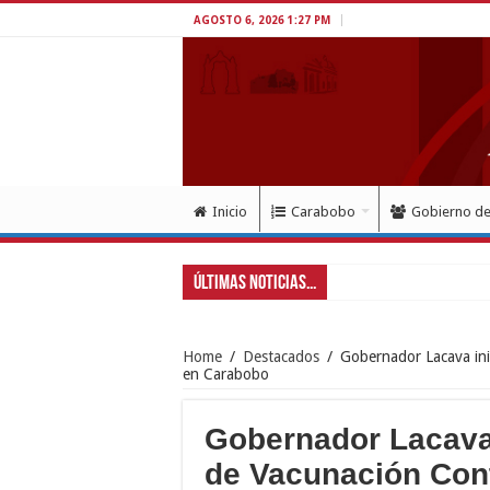
AGOSTO 6, 2026 1:27 PM
Inicio
Carabobo
Gobierno d
Últimas Noticias...
Gobernador Lac
Home
/
Destacados
/
Gobernador Lacava ini
en Carabobo
Gobernador Lacava
de Vacunación Contr