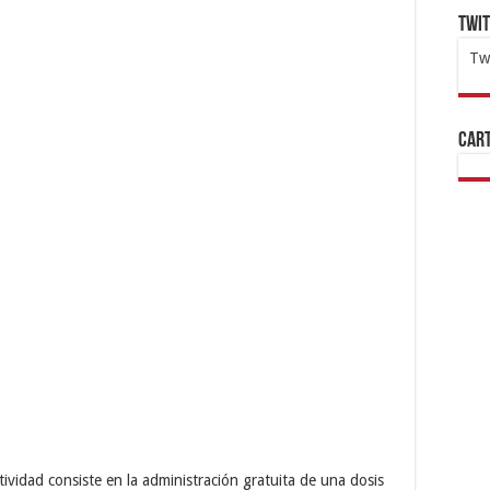
Twi
Tw
1x
ht
Cart
ividad consiste en la administración gratuita de una dosis