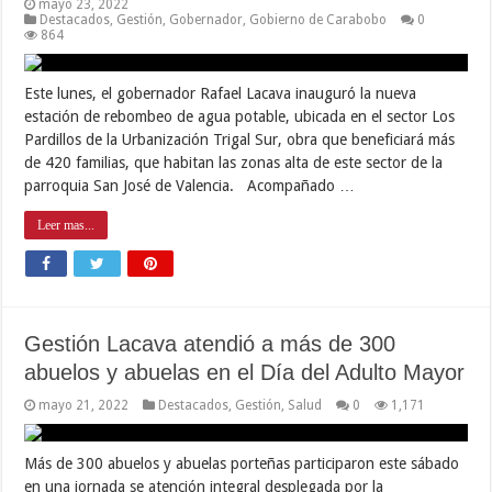
mayo 23, 2022
Destacados
,
Gestión
,
Gobernador
,
Gobierno de Carabobo
0
864
Este lunes, el gobernador Rafael Lacava inauguró la nueva
estación de rebombeo de agua potable, ubicada en el sector Los
Pardillos de la Urbanización Trigal Sur, obra que beneficiará más
de 420 familias, que habitan las zonas alta de este sector de la
parroquia San José de Valencia. Acompañado …
Leer mas...
Gestión Lacava atendió a más de 300
abuelos y abuelas en el Día del Adulto Mayor
mayo 21, 2022
Destacados
,
Gestión
,
Salud
0
1,171
Más de 300 abuelos y abuelas porteñas participaron este sábado
en una jornada se atención integral desplegada por la