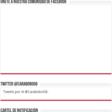
Únete a nuestra comunidad de Facebook
Twitter @CaraboboGB
Tweets por el @CaraboboGB.
1xbet
https://mvbcasino.com/
Betturkey
Betist
Kralbet
Supertotobet
Tipobet
Matadorbet
Mariobet
Cartel de Notificación