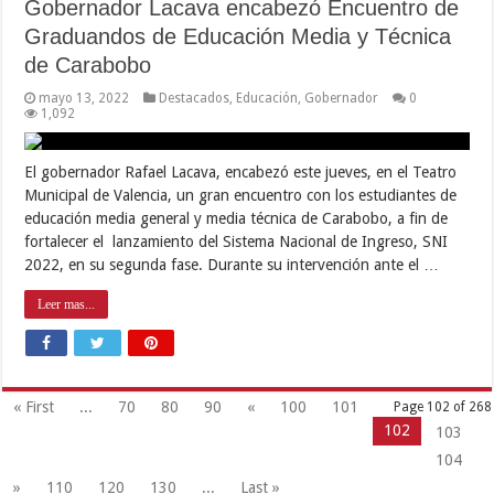
Gobernador Lacava encabezó Encuentro de
Graduandos de Educación Media y Técnica
de Carabobo
mayo 13, 2022
Destacados
,
Educación
,
Gobernador
0
1,092
El gobernador Rafael Lacava, encabezó este jueves, en el Teatro
Municipal de Valencia, un gran encuentro con los estudiantes de
educación media general y media técnica de Carabobo, a fin de
fortalecer el lanzamiento del Sistema Nacional de Ingreso, SNI
2022, en su segunda fase. Durante su intervención ante el …
Leer mas...
« First
...
70
80
90
«
100
101
Page 102 of 268
102
103
104
»
110
120
130
...
Last »