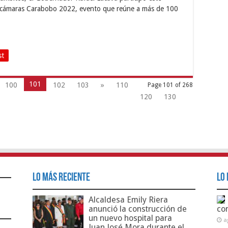
decámaras Carabobo 2022, evento que reúne a más de 100
st
101
100
102
103
»
110
Page 101 of 268
120
130
Lo Más Reciente
Lo 
Alcaldesa Emily Riera
anunció la construcción de
co
un nuevo hospital para
a
Juan José Mora durante el