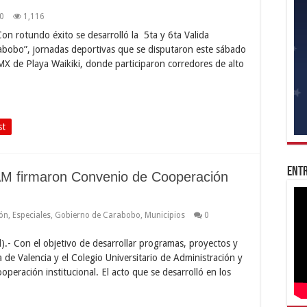
0
1,116
Con rotundo éxito se desarrolló la 5ta y 6ta Valida
rabobo”, jornadas deportivas que se disputaron este sábado
MX de Playa Waikiki, donde participaron corredores de alto
st
Entr
UAM firmaron Convenio de Cooperación
ón
,
Especiales
,
Gobierno de Carabobo
,
Municipios
0
l).- Con el objetivo de desarrollar programas, proyectos y
a de Valencia y el Colegio Universitario de Administración y
eración institucional. El acto que se desarrolló en los