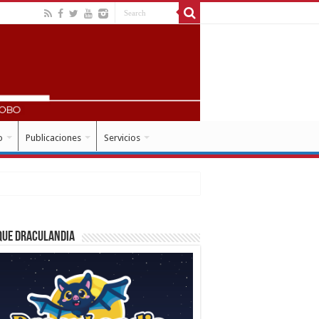
o
Publicaciones
Servicios
que Draculandia