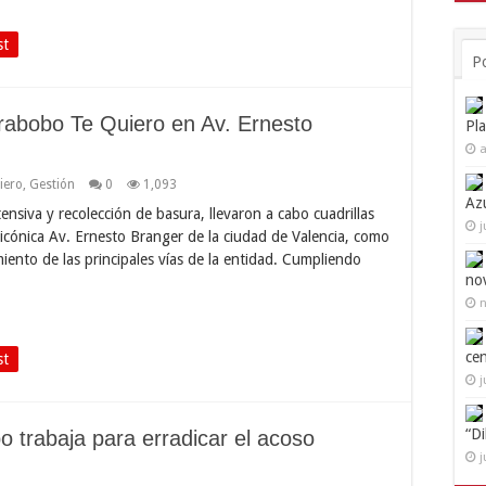
st
P
arabobo Te Quiero en Av. Ernesto
Pl
a
iero
,
Gestión
0
1,093
Az
nsiva y recolección de basura, llevaron a cabo cuadrillas
j
icónica Av. Ernesto Branger de la ciudad de Valencia, como
iento de las principales vías de la entidad. Cumpliendo
no
n
ce
st
j
“D
 trabaja para erradicar el acoso
j