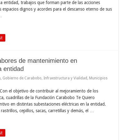
a entidad, trabajos que forman parte de las acciones
s espacios dignos y acordes para el descanso eterno de sus
…
st
labores de mantenimiento en
a entidad
n
,
Gobierno de Carabobo
,
Infraestructura y Vialidad
,
Municipios
on el objetivo de contribuir al mejoramiento de los
rica, cuadrillas de la Fundación Carabobo Te Quiero
ivo en distintas subestaciones eléctricas en la entidad.
trillos, cepillos, sacas, carretillas y demás, el …
st