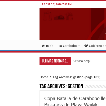
AGOSTO 7, 2026 7:06 PM
Inicio
Carabobo
Gobierno d
Últimas Noticias...
Exitoso despliegue de sa
Home
/
Tag Archives: gestion
(page 101)
Tag Archives:
gestion
Copa Batalla de Carabobo llen
Bicicross de Playa Waikiki