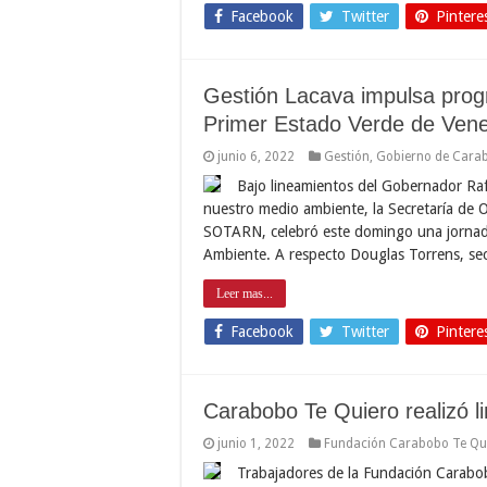
Facebook
Twitter
Pintere
Gestión Lacava impulsa prog
Primer Estado Verde de Ven
junio 6, 2022
Gestión
,
Gobierno de Cara
Bajo lineamientos del Gobernador Raf
nuestro medio ambiente, la Secretaría de O
SOTARN, celebró este domingo una jornad
Ambiente. A respecto Douglas Torrens, s
Leer mas...
Facebook
Twitter
Pintere
Carabobo Te Quiero realizó l
junio 1, 2022
Fundación Carabobo Te Qu
Trabajadores de la Fundación Carabob