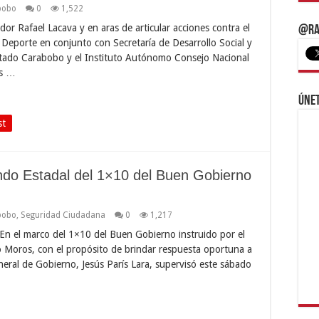
bobo
0
1,522
r Rafael Lacava y en aras de articular acciones contra el
@Ra
y Deporte en conjunto con Secretaría de Desarrollo Social y
 estado Carabobo y el Instituto Autónomo Consejo Nacional
es …
Únet
st
do Estadal del 1×10 del Buen Gobierno
bobo
,
Seguridad Ciudadana
0
1,217
n el marco del 1×10 del Buen Gobierno instruido por el
o Moros, con el propósito de brindar respuesta oportuna a
eneral de Gobierno, Jesús París Lara, supervisó este sábado