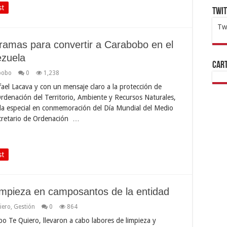
st
Twi
Tw
1x
ht
ramas para convertir a Carabobo en el
ezuela
Cart
bobo
0
1,238
ael Lacava y con un mensaje claro a la protección de
rdenación del Territorio, Ambiente y Recursos Naturales,
a especial en conmemoración del Día Mundial del Medio
ecretario de Ordenación …
st
impieza en camposantos de la entidad
iero
,
Gestión
0
864
o Te Quiero, llevaron a cabo labores de limpieza y