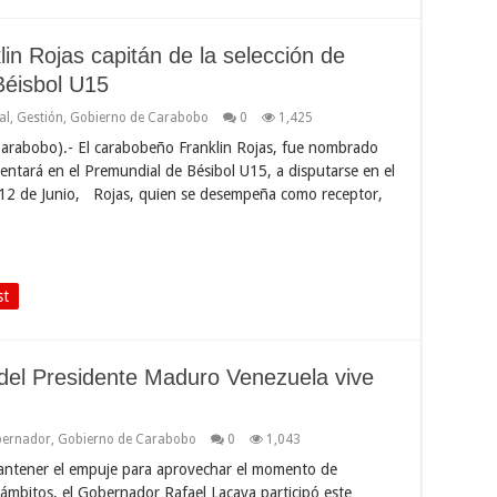
n Rojas capitán de la selección de
Béisbol U15
al
,
Gestión
,
Gobierno de Carabobo
0
1,425
Carabobo).- El carabobeño Franklin Rojas, fue nombrado
entará en el Premundial de Bésibol U15, a disputarse en el
l 12 de Junio, Rojas, quien se desempeña como receptor,
st
 del Presidente Maduro Venezuela vive
ernador
,
Gobierno de Carabobo
0
1,043
mantener el empuje para aprovechar el momento de
 ámbitos, el Gobernador Rafael Lacava participó este