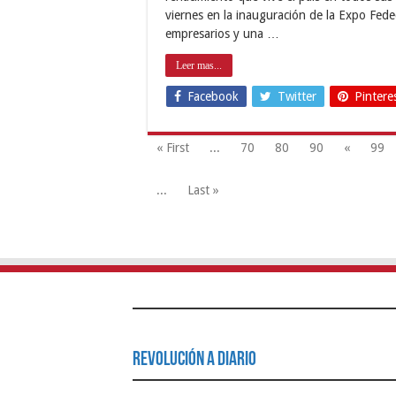
viernes en la inauguración de la Expo Fe
empresarios y una …
Leer mas...
Facebook
Twitter
Pintere
« First
...
70
80
90
«
99
...
Last »
Revolución a Diario