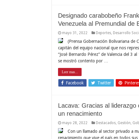
Designado carabobeño Frankli
Venezuela al Premundial de 
mayo 31, 2022
Deportes
,
Desarrollo Soci
(Prensa Gobernación Bolivariana de 
capitán del equipo nacional que nos repres
“José Bernardo Pérez” de Valencia del 3 a
se mostró contento por …
Leer mas...
Facebook
Twitter
Pintere
Lacava: Gracias al liderazgo
un renacimiento
mayo 28, 2022
Destacados
,
Gestión
,
Gob
Con un llamado al sector privado a 
renacimiento que vive el país en todos sus