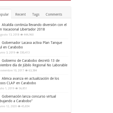
opular
Recent
Tags
Comments
Alcaldía continúa llevando diversión con el
an Vacacional Libertador 2018
gosto 13, 2018
444,960
Gobernador Lacava activa Plan Tanque
ul en Carabobo
unio 3, 2019
330,413
Gobierno de Carabobo decretó 13 de
viembre día de Júbilo Regional No Laborable
oviembre 10, 2017
63,384
Alimca avanza en actualización de los
nsos CLAP en Carabobo
ulio 1, 2019
56,851
Gobernación lanza concurso virtual
ibujando a Carabobo”
unio 12, 2020
45,834