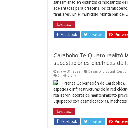
saneamiento en distintos camposantos de l
adelantadas para ofrecer a los carabobeño
familiares. En el municipio Montalbán del 
Leer mas...
Facebook
Twitter
Pintere
Carabobo Te Quiero realizó 
subestaciones eléctricas de l
mayo 31, 2022
Desarrollo Social
,
Gestió
0
2,347
(Prensa Gobernación de Carabobo).- C
espacios e infraestructuras de la red eléct
realizaron labores de mantenimiento prevent
Equipados con desmalezadoras, machetes, ras
Leer mas...
Facebook
Twitter
Pintere