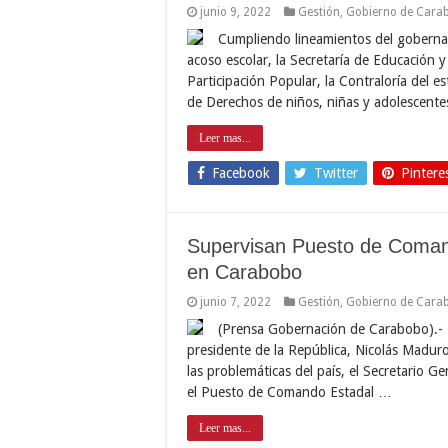
junio 9, 2022
Gestión
,
Gobierno de Cara
Cumpliendo lineamientos del gobernado
acoso escolar, la Secretaría de Educación 
Participación Popular, la Contraloría del
de Derechos de niños, niñas y adolescent
Leer mas...
Facebook
Twitter
Pintere
Supervisan Puesto de Coman
en Carabobo
junio 7, 2022
Gestión
,
Gobierno de Cara
(Prensa Gobernación de Carabobo).- E
presidente de la República, Nicolás Madur
las problemáticas del país, el Secretario G
el Puesto de Comando Estadal …
Leer mas...