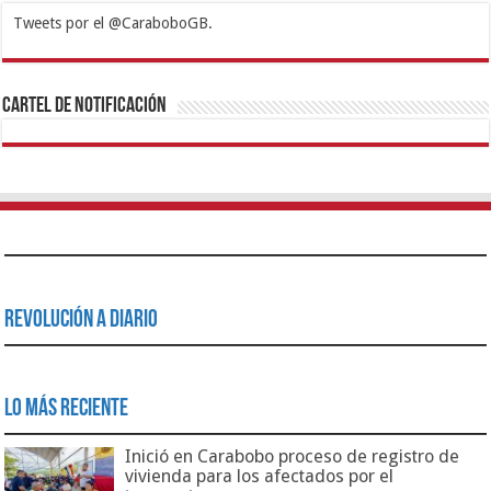
Tweets por el @CaraboboGB.
1xbet
https://mvbcasino.com/
Betturkey
Betist
Kralbet
Supertotobet
Tipobet
Matadorbet
Mariobet
Cartel de Notificación
Revolución a Diario
Lo Más Reciente
Inició en Carabobo proceso de registro de
vivienda para los afectados por el