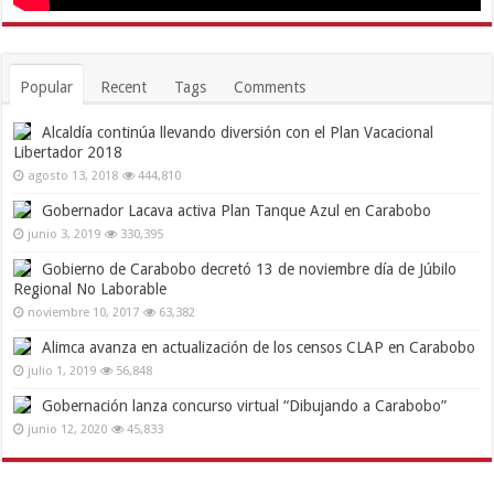
Popular
Recent
Tags
Comments
Alcaldía continúa llevando diversión con el Plan Vacacional
Libertador 2018
agosto 13, 2018
444,810
Gobernador Lacava activa Plan Tanque Azul en Carabobo
junio 3, 2019
330,395
Gobierno de Carabobo decretó 13 de noviembre día de Júbilo
Regional No Laborable
noviembre 10, 2017
63,382
Alimca avanza en actualización de los censos CLAP en Carabobo
julio 1, 2019
56,848
Gobernación lanza concurso virtual “Dibujando a Carabobo”
junio 12, 2020
45,833