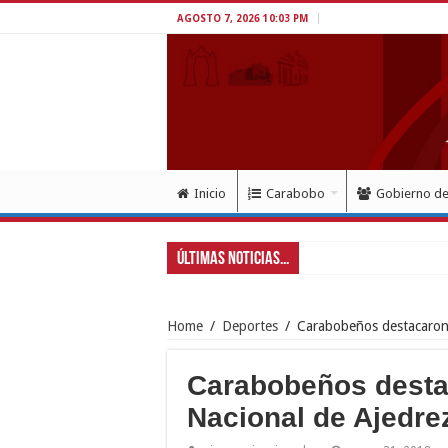
AGOSTO 7, 2026 10:03 PM
Inicio
Carabobo
Gobierno d
Últimas Noticias...
Exitoso despliegue de sa
Home
/
Deportes
/
Carabobeños destacaron
Carabobeños dest
Nacional de Ajedre