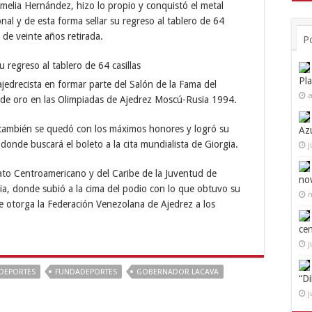
melia Hernández, hizo lo propio y conquistó el metal
l y de esta forma sellar su regreso al tablero de 64
 de veinte años retirada.
P
Pl
 ajedrecista en formar parte del Salón de la Fama del
a
de oro en las Olimpiadas de Ajedrez Moscú-Rusia 1994.
, también se quedó con los máximos honores y logró su
Az
 donde buscará el boleto a la cita mundialista de Giorgia.
j
to Centroamericano y del Caribe de la Juventud de
no
ia, donde subió a la cima del podio con lo que obtuvo su
n
e otorga la Federación Venezolana de Ajedrez a los
ce
j
DEPORTES
FUNDADEPORTES
GOBERNADOR LACAVA
“D
j