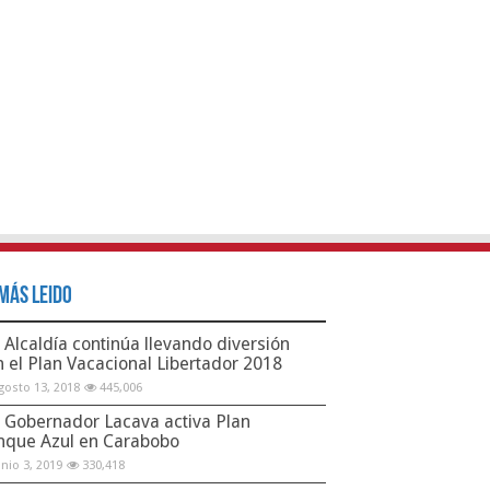
Más Leido
Alcaldía continúa llevando diversión
n el Plan Vacacional Libertador 2018
gosto 13, 2018
445,006
Gobernador Lacava activa Plan
nque Azul en Carabobo
unio 3, 2019
330,418