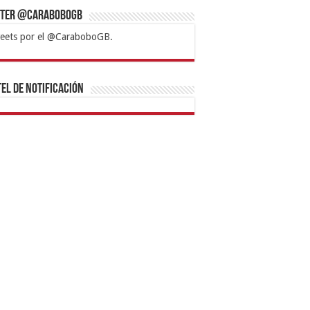
tter @CaraboboGB
eets por el @CaraboboGB.
bet
tps://mvbcasino.com/
Betturkey
Betist
Kralbet
Supertotobet
Tipobet
Matadorbet
Mariobet
Bahis
el de Notificación