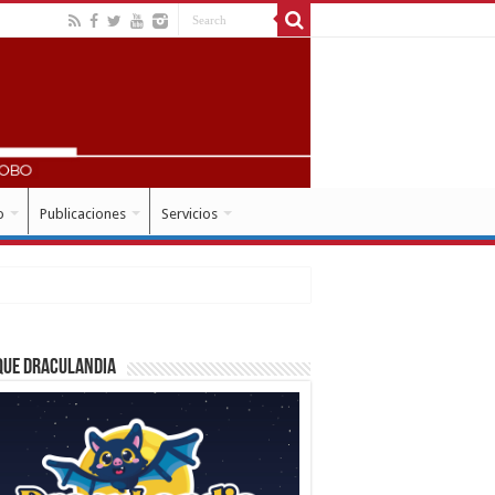
o
Publicaciones
Servicios
que Draculandia