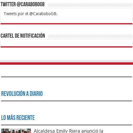
Twitter @CaraboboGB
Tweets por el @CaraboboGB.
1xbet
https://mvbcasino.com/
Betturkey
Betist
Kralbet
Supertotobet
Tipobet
Matadorbet
Mariobet
Cartel de Notificación
Revolución a Diario
Lo Más Reciente
Alcaldesa Emily Riera anunció la