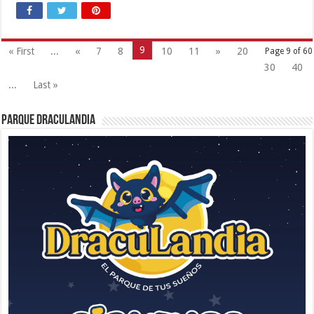
9
« First
...
«
7
8
10
11
»
20
Page 9 of 60
30
40
...
Last »
Parque Draculandia