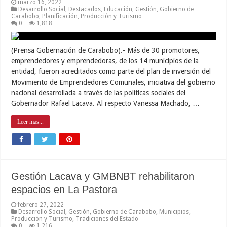
marzo 16, 2022
Desarrollo Social
,
Destacados
,
Educación
,
Gestión
,
Gobierno de
Carabobo
,
Planificación
,
Producción y Turismo
0
1,818
(Prensa Gobernación de Carabobo).- Más de 30 promotores,
emprendedores y emprendedoras, de los 14 municipios de la
entidad, fueron acreditados como parte del plan de inversión del
Movimiento de Emprendedores Comunales, iniciativa del gobierno
nacional desarrollada a través de las políticas sociales del
Gobernador Rafael Lacava. Al respecto Vanessa Machado, …
Leer mas...
Gestión Lacava y GMBNBT rehabilitaron
espacios en La Pastora
febrero 27, 2022
Desarrollo Social
,
Gestión
,
Gobierno de Carabobo
,
Municipios
,
Producción y Turismo
,
Tradiciones del Estado
0
1,216