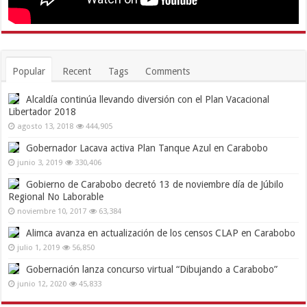
Popular
Recent
Tags
Comments
Alcaldía continúa llevando diversión con el Plan Vacacional
Libertador 2018
agosto 13, 2018
444,905
Gobernador Lacava activa Plan Tanque Azul en Carabobo
junio 3, 2019
330,406
Gobierno de Carabobo decretó 13 de noviembre día de Júbilo
Regional No Laborable
noviembre 10, 2017
63,384
Alimca avanza en actualización de los censos CLAP en Carabobo
julio 1, 2019
56,850
Gobernación lanza concurso virtual “Dibujando a Carabobo”
junio 12, 2020
45,833