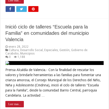
Leer mas...
Inició ciclo de talleres “Escuela para la
Familia” en comunidades del municipio
Valencia
enero 28, 2022
Cultura
,
Desarrollo Social
,
Especiales
,
Gestión
,
Gobierno de
Carabobo
,
Municipios
0
1,188
Prensa Alcaldía de Valencia.- Con la finalidad de rescatar los
valores y brindarle herramientas a las familias para fomentar una
crianza amorosa, el Consejo Municipal de los Derechos del Niño,
Niña y Adolescente (Cmdnna), inició el ciclo de talleres “Escuela
para la Familia”, desde la comunidad Barrio Central, parroquia
Candelaria. La actividad …
Leer mas...