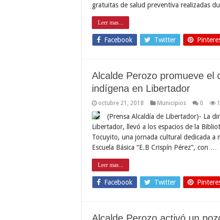
gratuitas de salud preventiva realizadas 
Leer mas...
Facebook
Twitter
Pintere
Alcalde Perozo promueve el co
indígena en Libertador
octubre 21, 2018
Municipios
0
(Prensa Alcaldía de Libertador)- La di
Libertador, llevó a los espacios de la Bibl
Tocuyito, una jornada cultural dedicada a 
Escuela Básica “E.B Crispín Pérez”, con …
Leer mas...
Facebook
Twitter
Pintere
Alcalde Perozo activó un poz