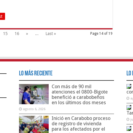
st
15
16
»
...
Last »
Page 14 of 19
Lo Más Reciente
Lo 
Con más de 90 mil
atenciones el 0800-Bigote
co
benefició a carabobeños
a
en los últimos dos meses
agosto 6, 2026
Ta
Inició en Carabobo proceso
j
de registro de vivienda
para los afectados por el