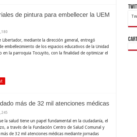
Twi
iales de pintura para embellecer la UEM
Tw
1x
ht
1,180
Cart
de Libertador, mediante la dirección general, entregó
s de embellecimiento de los espacios educativos de la Unidad
 en la parroquia Tocuyito, con la finalidad de optimizar el
st
indado más de 32 mil atenciones médicas
1,245
ue la salud tiene un papel fundamental en la ciudadanía, el
rozo, a través de la Fundación Centro de Salud Comunal y
r más de 32 mil atenciones médicas mediante jornadas