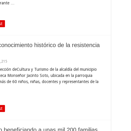
durante …
st
nocimiento histórico de la resistencia
1,215
rección deCultura y Turismo de la alcaldía del municipio
ioteca Monseñor Jacinto Soto, ubicada en la parroquia
más de 60 niños, niñas, docentes y representantes de la
st
o beneficiando a unas mil 200 familias