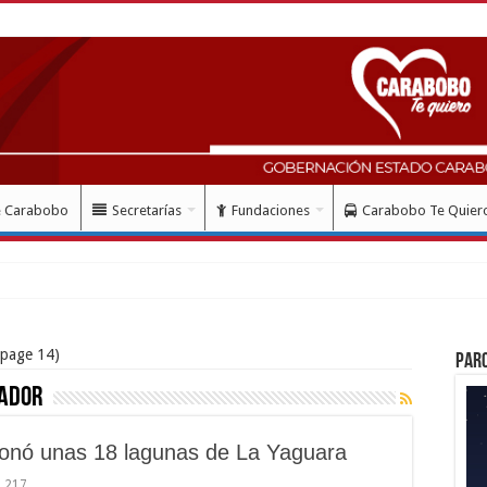
e Carabobo
Secretarías
Fundaciones
Carabobo Te Quier
 mes del dobl
page 14)
Par
tador
ionó unas 18 lagunas de La Yaguara
1,217