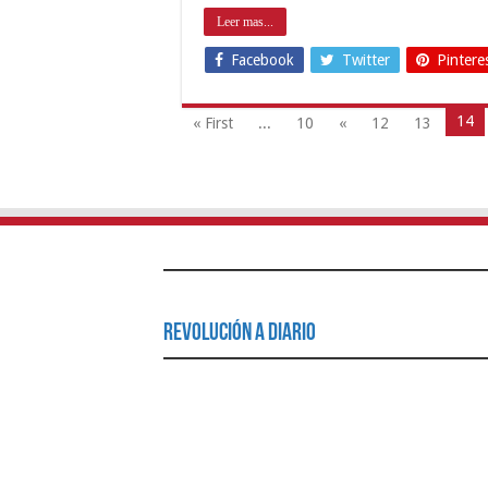
Leer mas...
Facebook
Twitter
Pintere
14
« First
...
10
«
12
13
Revolución a Diario