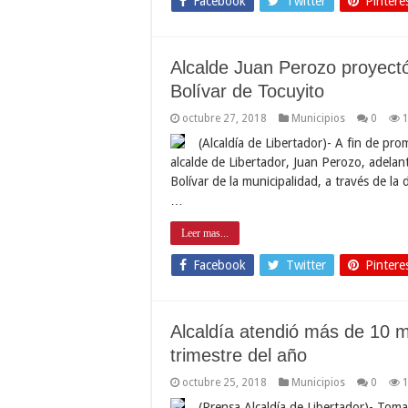
Facebook
Twitter
Pintere
Alcalde Juan Perozo proyectó 
Bolívar de Tocuyito
octubre 27, 2018
Municipios
0
(Alcaldía de Libertador)- A fin de prom
alcalde de Libertador, Juan Perozo, adelant
Bolívar de la municipalidad, a través de la
…
Leer mas...
Facebook
Twitter
Pintere
Alcaldía atendió más de 10 mi
trimestre del año
octubre 25, 2018
Municipios
0
(Prensa Alcaldía de Libertador)- Toma