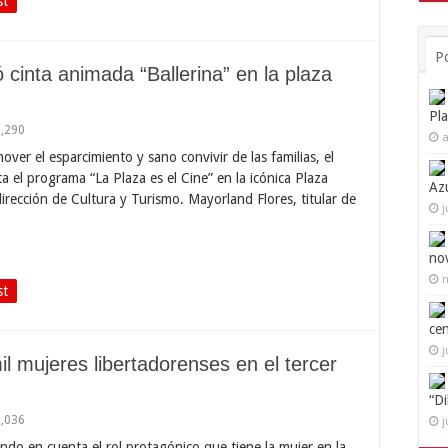
st
P
cinta animada “Ballerina” en la plaza
Pl
1,290
a
over el esparcimiento y sano convivir de las familias, el
a el programa “La Plaza es el Cine” en la icónica Plaza
Az
 dirección de Cultura y Turismo. Mayorland Flores, titular de
j
no
n
st
ce
j
l mujeres libertadorenses en el tercer
“D
1,036
j
ndo en cuenta el rol protagónico que tiene la mujer en la