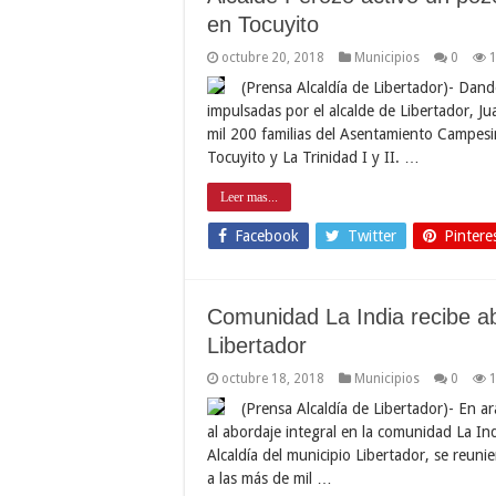
en Tocuyito
octubre 20, 2018
Municipios
0
(Prensa Alcaldía de Libertador)- Dando
impulsadas por el alcalde de Libertador, J
mil 200 familias del Asentamiento Campesi
Tocuyito y La Trinidad I y II. …
Leer mas...
Facebook
Twitter
Pintere
Comunidad La India recibe abo
Libertador
octubre 18, 2018
Municipios
0
(Prensa Alcaldía de Libertador)- En ar
al abordaje integral en la comunidad La Ind
Alcaldía del municipio Libertador, se reuni
a las más de mil …