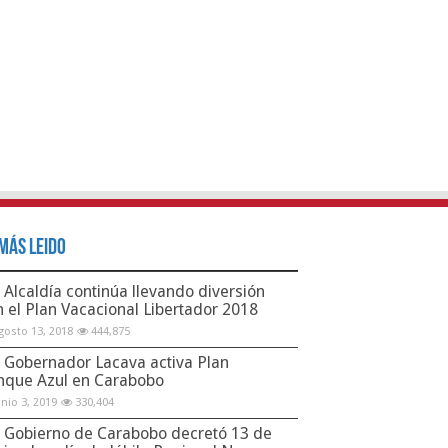
Más Leido
Alcaldía continúa llevando diversión
n el Plan Vacacional Libertador 2018
gosto 13, 2018
444,875
Gobernador Lacava activa Plan
nque Azul en Carabobo
unio 3, 2019
330,404
Gobierno de Carabobo decretó 13 de