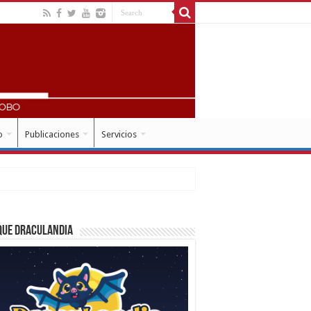
o
Publicaciones
Servicios
que Draculandia