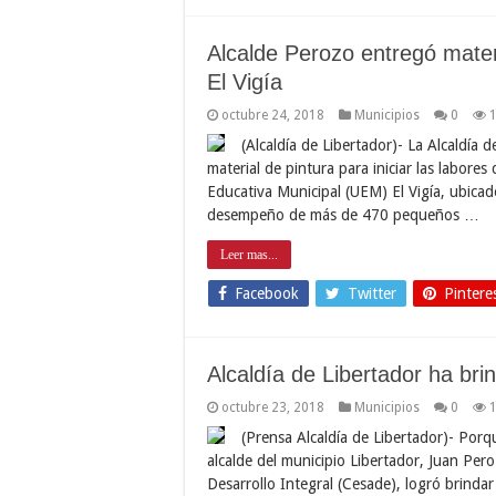
Alcalde Perozo entregó mater
El Vigía
octubre 24, 2018
Municipios
0
(Alcaldía de Libertador)- La Alcaldía 
material de pintura para iniciar las labore
Educativa Municipal (UEM) El Vigía, ubicado
desempeño de más de 470 pequeños …
Leer mas...
Facebook
Twitter
Pintere
Alcaldía de Libertador ha br
octubre 23, 2018
Municipios
0
(Prensa Alcaldía de Libertador)- Porq
alcalde del municipio Libertador, Juan Pe
Desarrollo Integral (Cesade), logró brinda