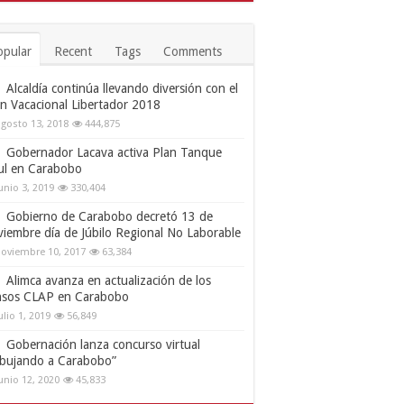
opular
Recent
Tags
Comments
Alcaldía continúa llevando diversión con el
an Vacacional Libertador 2018
gosto 13, 2018
444,875
Gobernador Lacava activa Plan Tanque
ul en Carabobo
unio 3, 2019
330,404
Gobierno de Carabobo decretó 13 de
viembre día de Júbilo Regional No Laborable
oviembre 10, 2017
63,384
Alimca avanza en actualización de los
nsos CLAP en Carabobo
ulio 1, 2019
56,849
Gobernación lanza concurso virtual
ibujando a Carabobo”
unio 12, 2020
45,833