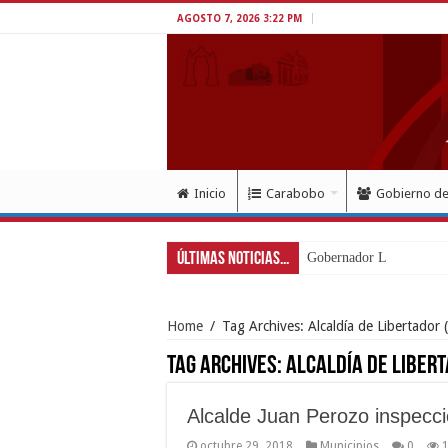
AGOSTO 7, 2026 3:22 PM
Inicio
Carabobo
Gobierno d
Últimas Noticias...
Gobernador Lacava a un
Home
/
Tag Archives: Alcaldía de Libertador
(
Tag Archives:
Alcaldía de Liber
Alcalde Juan Perozo inspecc
octubre 29, 2018
Municipios
0