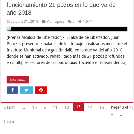
funcionamiento 21 pozos en lo que va de
año 2018
octubre 31, 2018
Municipios
0
1,077
(Prensa Alcaldía de Libertador)- El alcalde de Libertador, Juan
Perozo, presentó el balance de los trabajos realizados mediante el
Instituto Municipal de Agua (Imdali), en lo que va del año 2018,
donde se han activado, rehabilitado más de 21 pozos profundos
en múltiples sectores de las parroquias Tocuyito e Independencia,
…
Leer mas...
13
« First
...
10
«
11
12
14
15
Page 13 of 19
»
...
Last »