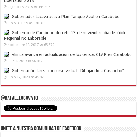
Libertador 2018
agosto 13, 2018
444,405
Gobernador Lacava activa Plan Tanque Azul en Carabobo
junio 3, 2019
330,303
Gobierno de Carabobo decretó 13 de noviembre día de Júbilo
Regional No Laborable
noviembre 10, 2017
63,379
Alimca avanza en actualización de los censos CLAP en Carabobo
julio 1, 2019
56,847
Gobernación lanza concurso virtual “Dibujando a Carabobo”
junio 12, 2020
45,829
@RafaelLacava10
Únete a nuestra comunidad de Facebook