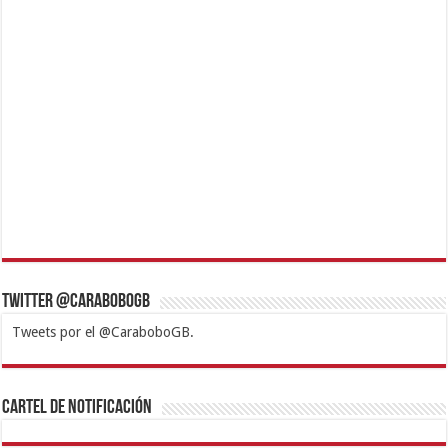
Twitter @CaraboboGB
Tweets por el @CaraboboGB.
1xbet
https://mvbcasino.com/
Betturkey
Betist
Kralbet
Supertotobet
Tipobet
Matadorbet
Mariobet
Cartel de Notificación