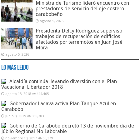
Ministra de Turismo lideró encuentro con
prestadores de servicio del eje costero
carabobeño
agosto 5, 2026
Presidenta Delcy Rodríguez supervisó
trabajos de recuperación de edificios
afectados por terremotos en Juan José
Mora
agosto 5, 2026
Lo Más Leido
Alcaldía continúa llevando diversión con el Plan
Vacacional Libertador 2018
agosto 13, 2018
444,405
Gobernador Lacava activa Plan Tanque Azul en
Carabobo
junio 3, 2019
330,303
Gobierno de Carabobo decretó 13 de noviembre día de
Júbilo Regional No Laborable
noviembre 10, 2017
63,379