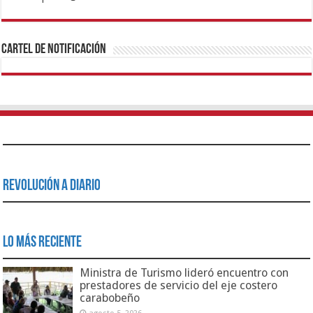
1xbet
https://mvbcasino.com/
Betturkey
Betist
Kralbet
Supertotobet
Tipobet
Matadorbet
Mariobet
Cartel de Notificación
Revolución a Diario
Lo Más Reciente
Ministra de Turismo lideró encuentro con
prestadores de servicio del eje costero
carabobeño