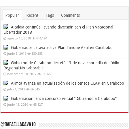
Popular
Recent
Tags
Comments
Alcaldía continúa llevando diversión con el Plan Vacacional
Libertador 2018
agosto 13, 2018
444,194
Gobernador Lacava activa Plan Tanque Azul en Carabobo
junio 3, 2019
330,253
Gobierno de Carabobo decretó 13 de noviembre día de Júbilo
Regional No Laborable
noviembre 10, 2017
63,379
Alimca avanza en actualización de los censos CLAP en Carabobo
julio 1, 2019
56,845
Gobernación lanza concurso virtual “Dibujando a Carabobo”
junio 12, 2020
45,827
@RafaelLacava10